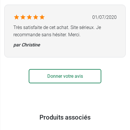
Poids maximum supporté : 110 kg
Poids : 358 g
Diamètre intérieur embout : 18 mm
01/07/2020
Conditionnement :
à l'unité
Très satisfaite de cet achat. Site sérieux. Je
recommande sans hésiter. Merci.
Herdegen propose également le
déambulateur
pliant et articulé pour adulte Herdegen
qui
par Christine
sécurise la marche grâce à son cadre et ses 4
pieds.
Donner votre avis
Produits associés