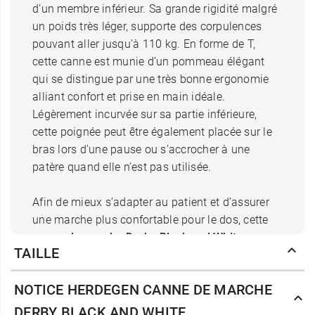
d’un membre inférieur. Sa grande rigidité malgré
un poids très léger, supporte des corpulences
pouvant aller jusqu’à 110 kg. En forme de T,
cette canne est munie d’un pommeau élégant
qui se distingue par une très bonne ergonomie
alliant confort et prise en main idéale.
Légèrement incurvée sur sa partie inférieure,
cette poignée peut être également placée sur le
bras lors d’une pause ou s’accrocher à une
patère quand elle n’est pas utilisée.
Afin de mieux s’adapter au patient et d’assurer
une marche plus confortable pour le dos, cette
canne de marche Derby Black and White
se
TAILLE
règle en hauteur à l’aide un bouton pressoir et
d’une bague de serrage anti-choc. Son embout,
NOTICE HERDEGEN CANNE DE MARCHE
en caoutchouc situé au niveau de son pied, est
antidérapant et amortit les chocs à chaque pas
DERBY BLACK AND WHITE