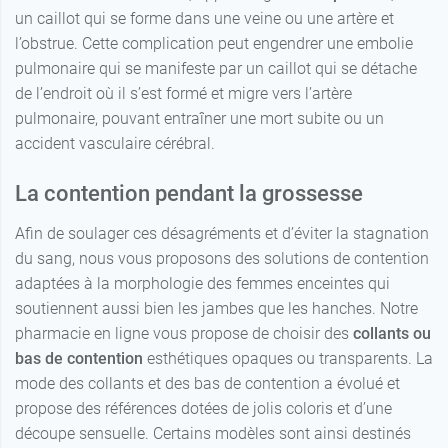
Losanges noir
un caillot qui se forme dans une veine ou une artère et
l’obstrue. Cette complication peut engendrer une embolie
3 - Normal -
29,99 €
pulmonaire qui se manifeste par un caillot qui se détache
Losanges noir
de l’endroit où il s’est formé et migre vers l’artère
3 - Long -
29,99 €
pulmonaire, pouvant entraîner une mort subite ou un
Losanges noir
accident vasculaire cérébral.
4 - Normal -
29,99 €
Losanges noir
La contention pendant la grossesse
4 - Long -
Afin de soulager ces désagréments et d’éviter la stagnation
29,99 €
Losanges noir
du sang, nous vous proposons des solutions de contention
adaptées à la morphologie des femmes enceintes qui
1 - Normal -
29,99 €
Beige naturel
soutiennent aussi bien les jambes que les hanches. Notre
pharmacie en ligne vous propose de choisir des
collants ou
1 - Long -
29,99 €
bas de contention
esthétiques opaques ou transparents. La
Beige naturel
mode des collants et des bas de contention a évolué et
2 - Normal -
propose des références dotées de jolis coloris et d’une
29,99 €
Beige naturel
découpe sensuelle. Certains modèles sont ainsi destinés