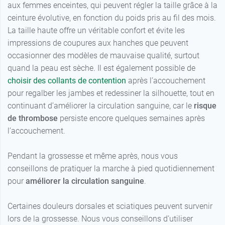
aux femmes enceintes, qui peuvent régler la taille grâce à la
2 - Long -
29,99 €
Beige naturel
ceinture évolutive, en fonction du poids pris au fil des mois.
La taille haute offre un véritable confort et évite les
3 - Normal -
29,99 €
impressions de coupures aux hanches que peuvent
Beige naturel
occasionner des modèles de mauvaise qualité, surtout
3 - Long -
quand la peau est sèche. Il est également possible de
29,99 €
Beige naturel
choisir des collants de contention
après l’accouchement
pour regalber les jambes et redessiner la silhouette, tout en
4 - Normal -
29,99 €
continuant d’améliorer la circulation sanguine, car le
risque
Beige naturel
de thrombose
persiste encore quelques semaines après
4 - Long -
29,99 €
l’accouchement.
Beige naturel
5 - Normal -
Pendant la grossesse et même après, nous vous
29,99 €
Beige naturel
conseillons de pratiquer la marche à pied quotidiennement
pour
améliorer la circulation sanguine
.
5 - Long -
29,99 €
Beige naturel
Certaines douleurs dorsales et sciatiques peuvent survenir
lors de la grossesse. Nous vous conseillons d’utiliser