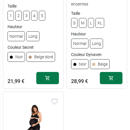
enceintes
Taille
Taille
1
2
3
4
5
S
M
L
XL
Hauteur
Hauteur
Normal
Long
Normal
Long
Couleur Secret
Couleur Dynaven
Noir
Beige doré
Noir
Beige
21,99 €
28,99 €
1 - Normal -
S - Normal -
21,99 €
28,99 €
Noir
Noir
M - Normal -
21,99 €
1 - Long - Noir
28,99 €
Noir
2 - Normal -
L - Normal -
21,99 €