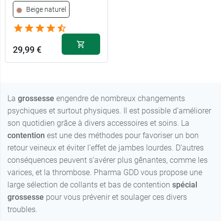
21,99 €
L - Normal -
Beige doré
28,99 €
Beige naturel
Beige
1 - Long -
21,99 €
XL - Normal -
Beige doré
28,99 €
Beige
29,99 €
2 - Normal -
21,99 €
S - Long -
Beige doré
28,99 €
Beige
1 - Normal -
29,99 €
Noir
2 - Long -
21,99 €
M - Long -
Beige doré
28,99 €
La
grossesse
engendre de nombreux changements
Beige
29,99 €
1 - Long - Noir
psychiques et surtout physiques. Il est possible d’améliorer
3 - Normal -
21,99 €
L - Long -
Beige doré
son quotidien grâce à divers accessoires et soins. La
28,99 €
2 - Normal -
Beige
29,99 €
contention
est une des méthodes pour favoriser un bon
Noir
3 - Long -
21,99 €
retour veineux et éviter l’effet de jambes lourdes. D’autres
XL - Long -
Beige doré
28,99 €
conséquences peuvent s’avérer plus gênantes, comme les
29,99 €
Beige
2 - Long - Noir
4 - Normal -
varices, et la thrombose. Pharma GDD vous propose une
21,99 €
Beige doré
3 - Normal -
large sélection de collants et bas de contention
spécial
29,99 €
Noir
grossesse
pour vous prévenir et soulager ces divers
4 - Long -
21,99 €
troubles.
Beige doré
29,99 €
3 - Long - Noir