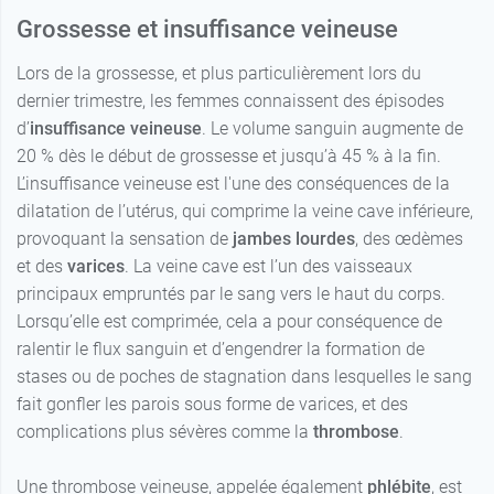
5 - Normal -
Grossesse et insuffisance veineuse
21,99 €
Beige doré
4 - Normal -
29,99 €
Noir
Lors de la grossesse, et plus particulièrement lors du
5 - Long -
21,99 €
dernier trimestre, les femmes connaissent des épisodes
Beige doré
29,99 €
4 - Long - Noir
d’
insuffisance veineuse
. Le volume sanguin augmente de
20 % dès le début de grossesse et jusqu’à 45 % à la fin.
5 - Normal -
29,99 €
L’insuffisance veineuse est l'une des conséquences de la
Noir
dilatation de l’utérus, qui comprime la veine cave inférieure,
29,99 €
5 - Long - Noir
provoquant la sensation de
jambes lourdes
, des œdèmes
et des
varices
. La veine cave est l’un des vaisseaux
1 - Normal -
principaux empruntés par le sang vers le haut du corps.
29,99 €
Losanges noir
Lorsqu’elle est comprimée, cela a pour conséquence de
ralentir le flux sanguin et d’engendrer la formation de
1 - Long -
29,99 €
Losanges noir
stases ou de poches de stagnation dans lesquelles le sang
fait gonfler les parois sous forme de varices, et des
2 - Normal -
29,99 €
complications plus sévères comme la
thrombose
.
Losanges noir
2 - Long -
Une thrombose veineuse, appelée également
phlébite
, est
29,99 €