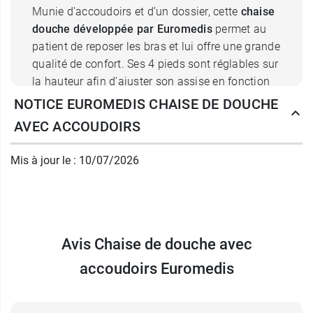
Munie d’accoudoirs et d’un dossier, cette
chaise
douche développée par Euromedis
permet au
patient de reposer les bras et lui offre une grande
qualité de confort. Ses 4 pieds sont réglables sur
la hauteur afin d’ajuster son assise en fonction
de la taille de l’utilisateur. Les empiétements
NOTICE EUROMEDIS CHAISE DE DOUCHE
sont en caoutchouc afin de sécuriser la stabilité
AVEC ACCOUDOIRS
de cette chaise sur le sol du bac à douche,
malgré l’humidité. Elle peut supporter jusqu’à un
Mis à jour le : 10/07/2026
poids de 100 kg et ne risque aucune corrosion
grâce à sa structure en aluminium. Son assise
perforée, enfin, assure l’écoulement de l’eau.
Spécifications techniques :
Avis Chaise de douche avec
Dimensions hors tout : 47 x 49 x 85 cm
accoudoirs Euromedis
(Profondeur x Largeur x Hauteur)
Hauteur sol/assise : 42 à 55 cm
Hauteur sol/dossier : 85 à 98 cm