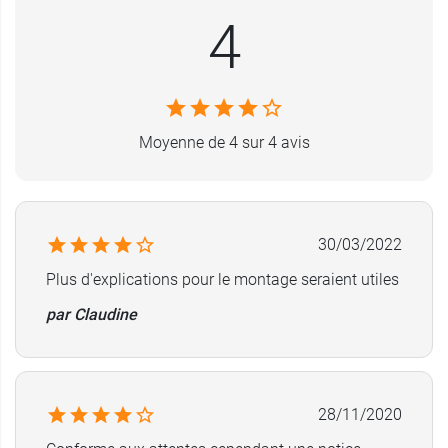
Dimension assise : 40 x 35-39 cm (largeur x
4
profondeur)
Poids de la chaise : 3,3 kg
Poids maximum supporté : 100 kg
Conditionnement :
vendue à l'unité
Moyenne de 4 sur 4 avis
Un
strapontin mural de douche
est aussi
disponible chez Euromédis.
30/03/2022
Garantie :
2 ans
Plus d'explications pour le montage seraient utiles
par Claudine
28/11/2020