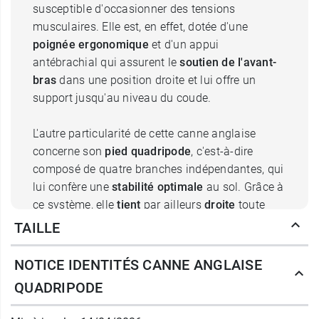
susceptible d'occasionner des tensions
musculaires. Elle est, en effet, dotée d'une
poignée ergonomique
et d'un appui
antébrachial qui assurent le
soutien de l'avant-
bras
dans une position droite et lui offre un
support jusqu'au niveau du coude.
L'autre particularité de cette canne anglaise
concerne son
pied quadripode
, c'est-à-dire
composé de quatre branches indépendantes, qui
lui confère une
stabilité optimale
au sol. Grâce à
ce système, elle
tient
par ailleurs
droite
toute
seule et demeure ainsi toujours à disposition de
TAILLE
son usager, sans qu'il ait besoin de se baisser
pour la ramasser. Muni d'
embouts
NOTICE IDENTITÉS CANNE ANGLAISE
antidérapants
, le pied est asymétrique et
QUADRIPODE
orientable dans le but d'éviter que la jambe lésée
vienne buter contre.