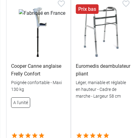
Retrouvez également la
canne de marche
Prix bas
Quadripode Identités
avec poignée ergonomique.
Cooper Canne anglaise
Euromedis deambulateur
Frelly Confort
pliant
Poignée confortable - Maxi
Léger, maniable et réglable
130 kg
en hauteur - Cadre de
marche - Largeur 58 cm
A l'unité