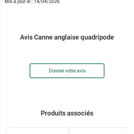
Mis à jour le : 14/04/2026
Les
hauteurs
de la poignée et de l'appui sont
réglables
indépendamment l'une de l'autre afin
de s'ajuster le plus précisément possible à la
taille et au confort du patient. Son poids léger ne
Avis Canne anglaise quadripode
demande pas d'effort pendant la marche, mais
reste néanmoins très robuste, supportant un
poids maximum de 100 kg
.
Caractéristiques de la canne
Donner votre avis
anglaise quadripode
Diamètre du tube : 19 mm
Hauteur poignée : 65 à 88 cm
Hauteur appui : 17,5 à 22,5 cm
Produits associés
Poids : 1,2 kg
Conditionnement :
vendue à l'unité