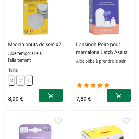
Medela bouts de sein x2
Lansinoh Poire pour
mamelons Latch Assist
Aide temporaire à
l'allaitement
7,39 €
Aide bébé à prendre le sein
S
Taille
7,39 €
7,99 €
M
20 mm
S
M
L
7,39 €
7,99 €
L
24 mm
8,99 €
7,89 €