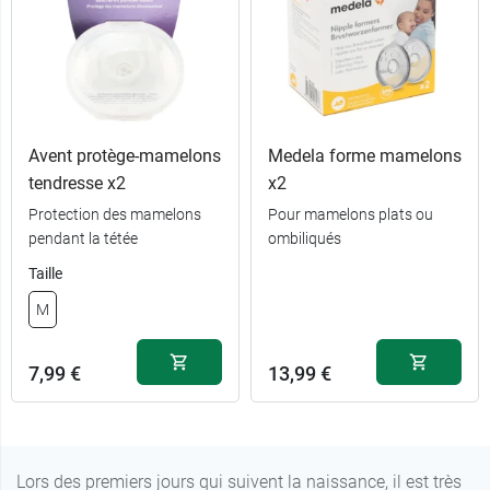
Avent protège-mamelons
Medela forme mamelons
8,99 €
S
tendresse x2
x2
Protection des mamelons
Pour mamelons plats ou
8,99 €
M
pendant la tétée
ombiliqués
Taille
8,99 €
L
M
7,99 €
13,99 €
Lors des premiers jours qui suivent la naissance, il est très