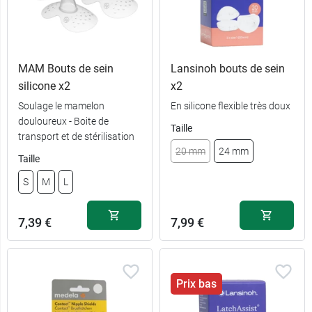
MAM Bouts de sein
Lansinoh bouts de sein
silicone x2
x2
Soulage le mamelon
En silicone flexible très doux
douloureux - Boite de
Taille
transport et de stérilisation
20 mm
24 mm
Taille
S
M
L
7,39 €
7,99 €
Prix bas