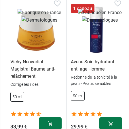
1 cadeau
Conditionnement :
pot de 50 ml.
Pensez également au
soin correcteur yeux et
lèvres Neovadiol
.
Vichy Neovadiol
Avene Soin hydratant
Magistral Baume anti-
anti age Homme
relâchement
Redonne de la tonicité à la
peau - Peaux sensibles
Corrige les rides
50 ml
50 ml
33,99 €
29,99 €