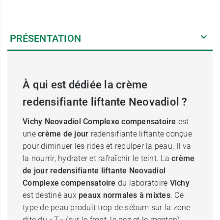
PRÉSENTATION
À qui est dédiée la crème
redensifiante liftante Neovadiol ?
Vichy Neovadiol Complexe compensatoire
est
une
crème de jour
redensifiante liftante conçue
pour diminuer les rides et repulper la peau. Il va
la nourrir, hydrater et rafraîchir le teint. La
crème
de jour redensifiante liftante Neovadiol
Complexe compensatoire
du laboratoire
Vichy
est destiné aux
peaux normales à mixtes
. Ce
type de peau produit trop de sébum sur la zone
dite du « T » (sur le front, le nez et le menton),