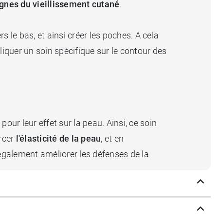
ignes du vieillissement cutané
.
s le bas, et ainsi créer les poches. A cela
liquer un soin spécifique sur le contour des
our leur effet sur la peau. Ainsi, ce soin
orcer
l'élasticité de la peau
, et en
a également améliorer les défenses de la
r les rides et ridules, et à
éliminer les