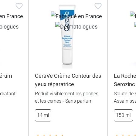
sérum
CeraVe Crème Contour des
La Roche
yeux réparatrice
Serozinc
ydratant
Réduit visiblement les poches
Soluté de 
et les cernes - Sans parfum
Assainiss
14 ml
150 ml