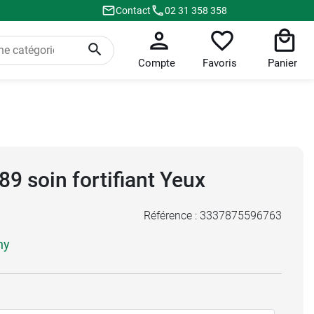
Contact
02 31 358 358
Compte
Favoris
Panier
89 soin fortifiant Yeux
Référence :
3337875596763
hy