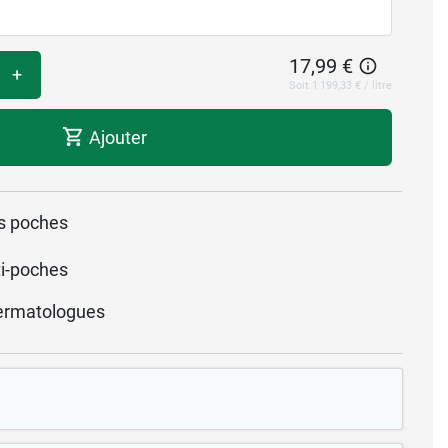
17,99 €
+
Soit 1 199,33 € / litre
Ajouter
es poches
i-poches
ermatologues