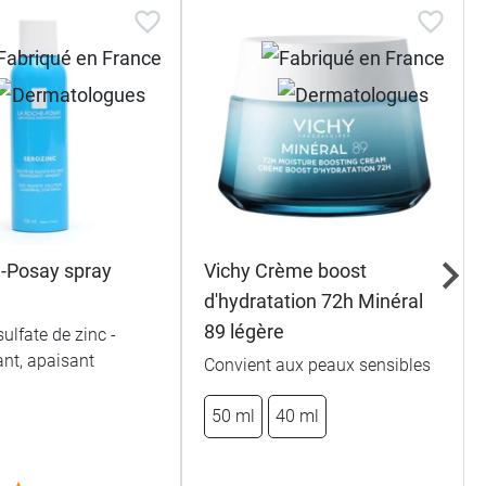
-Posay spray
Vichy Crème boost
d'hydratation 72h Minéral
89 légère
sulfate de zinc -
ant, apaisant
Convient aux peaux sensibles
50 ml
40 ml