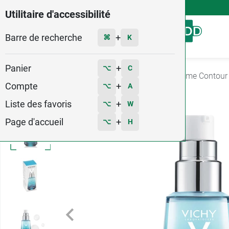
4,9
Voir les 58579 avis
Utilitaire d'accessibilité
Barre de recherche
Menu
+
⌘
K
Panier
+
⌥
C
Accueil
Hygiène - Beauté
Soin Visage
Crème Contour
Compte
+
⌥
A
Liste des favoris
+
⌥
W
Page d'accueil
+
⌥
H