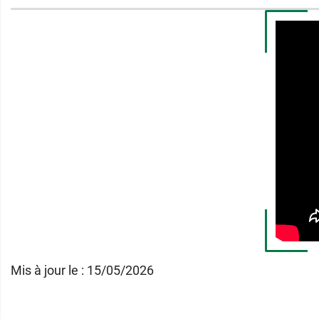
Le soin Minéral 89 Yeux contient 89 % d'Eau 
fortifiantes. Ce soin existe aussi pour le rest
Conditionnement
: flacon-pompe de 15 ml
Mis à jour le : 15/05/2026