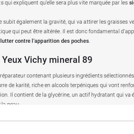
 qui expliquent qu'elle sera plus vite marquée par les
s
subit également la gravité, qui va attirer les graisses ver
ique qui peut être altérée. Il est donc fondamental d'app
t
lutter contre l'apparition des poches
.
nt Yeux Vichy mineral 89
réparateur contenant plusieurs ingrédients sélectionnés p
re de karité, riche en alcools terpéniques qui vont renf
ion. Il contient de la glycérine, un actif hydratant qui v
r
la peau.
dratant, permet un
effet repulpant
qui contribuera à efface
étés raffermissantes.