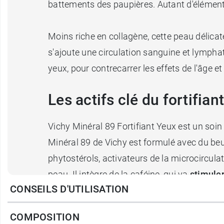
battements des paupières. Autant d'éléments
Moins riche en collagène, cette peau délicate 
s'ajoute une circulation sanguine et lymphat
yeux, pour contrecarrer les effets de l'âge e
Les actifs clé du fortifia
Vichy Minéral 89 Fortifiant Yeux est un soin 
Minéral 89 de Vichy est formulé avec du beur
phytostérols, activateurs de la microcirculat
peau. Il intègre de la caféine, qui va
stimule
CONSEILS D'UTILISATION
L'acide hyaluronique de sa formule, très hy
poches
. Enfin, l'extrait d'algue a des propri
COMPOSITION