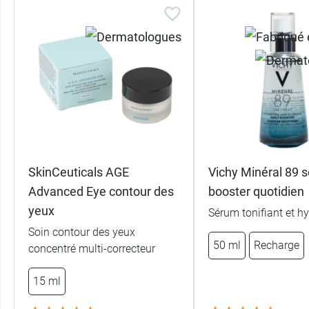
SkinCeuticals AGE
Vichy Minéral 89 
Advanced Eye contour des
booster quotidien
yeux
Sérum tonifiant et h
Soin contour des yeux
50 ml
Recharge
concentré multi-correcteur
15 ml