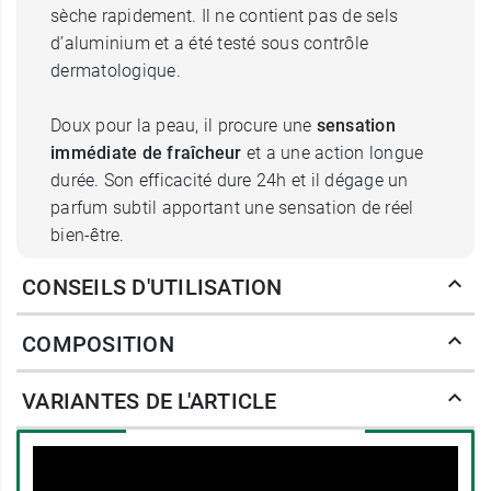
sèche rapidement. Il ne contient pas de sels
d’aluminium et a été testé sous contrôle
dermatologique.
Doux pour la peau, il procure une
sensation
immédiate de fraîcheur
et a une action longue
durée. Son efficacité dure 24h et il dégage un
parfum subtil apportant une sensation de réel
bien-être.
CONSEILS D'UTILISATION
Les bienfaits du Déodorant Spray
Ultra Frais Vichy Homme
COMPOSITION
Non irritant, il convient à tous les types de peau.
VARIANTES DE L'ARTICLE
Il est indiqué pour la transpiration des aisselles
quel que soit le flux. Il
combat les mauvaises
odeurs
causées par les bactéries tout en
conservant l’équilibre de la peau. Il est formulé à