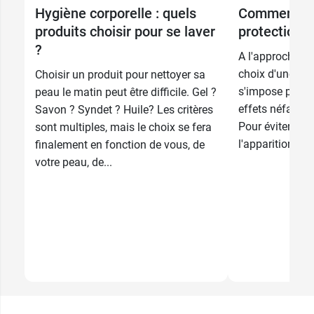
14,99 €
14,99 €
Hygiène corporelle : quels
Comment ch
2 x 125 ml
2 x 50 ml
produits choisir pour se laver
protection s
?
A l'approche de
choix d'une bon
Choisir un produit pour nettoyer sa
s'impose pour 
peau le matin peut être difficile. Gel ?
effets néfastes
Savon ? Syndet ? Huile? Les critères
Pour éviter les 
sont multiples, mais le choix se fera
l'apparition de 
finalement en fonction de vous, de
votre peau, de...