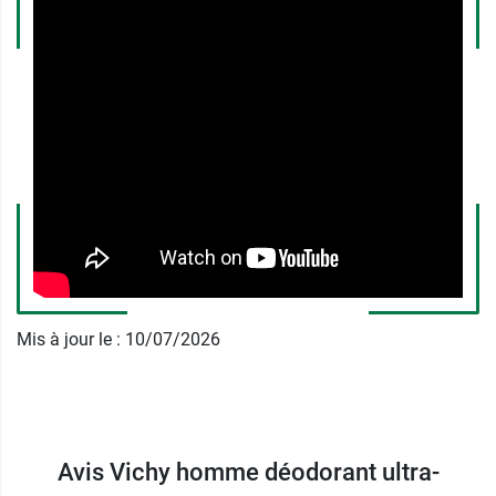
partir d’actifs déodorants et antibactériens.
Son petit plus
: il ne laisse pas de traces
blanches sur votre peau ni vos vêtements. Vous
pouvez vous sentir en sécurité toute la journée !
Ce déodorant a des propriétés fortifiantes et
apaisantes. Il est à vaporiser sur des aisselles
propres et sèches.
Conditionnement
: 1 spray de 100 ml ou lot de 2
x 100 ml
Mis à jour le : 10/07/2026
Pour offrir ou s'offrir, découvrez la
trousse de
toilette Vichy Homme
.
Avis Vichy homme déodorant ultra-