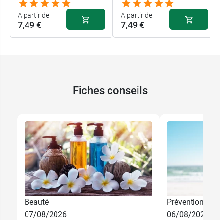
A partir de
A partir de
7,49 €
7,49 €
Fiches conseils
7,49 €
7,49 €
125 ml
50 ml
Beauté
Prévention
07/08/2026
06/08/2026