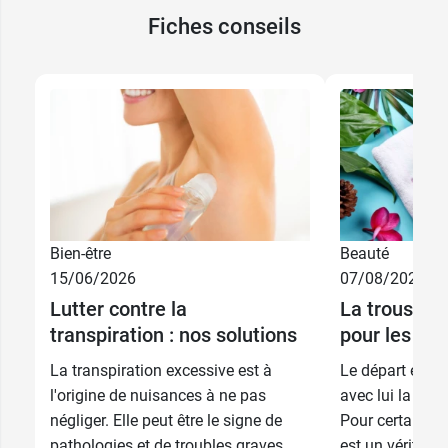
Fiches conseils
Bien-être
Beauté
7,49 €
50 ml
15/06/2026
07/08/2026
Lutter contre la
La trousse d
14,99 €
2 x 50 ml
transpiration : nos solutions
pour les va
La transpiration excessive est à
Le départ en v
l'origine de nuisances à ne pas
avec lui la réal
négliger. Elle peut être le signe de
Pour certains, l
pathologies et de troubles graves.
est un véritabl