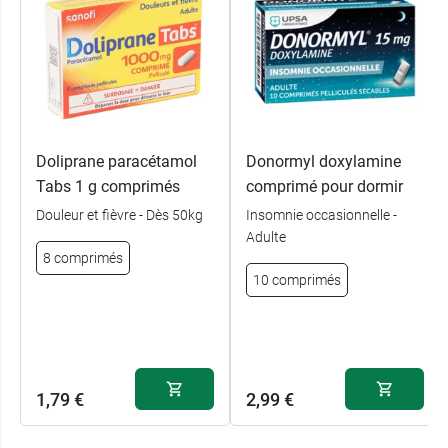
Doliprane paracétamol
Donormyl doxylamine
Tabs 1 g comprimés
comprimé pour dormir
Douleur et fièvre - Dès 50kg
Insomnie occasionnelle -
Adulte
8 comprimés
10 comprimés
1,79 €
2,99 €