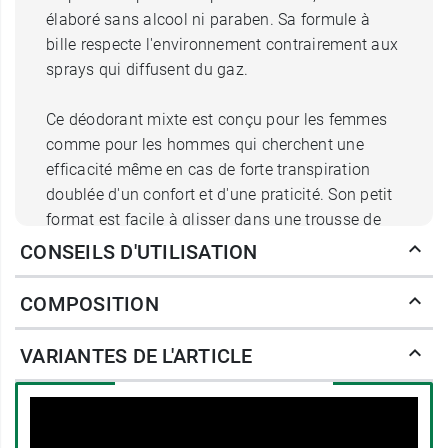
élaboré sans alcool ni paraben. Sa formule à
bille respecte l'environnement contrairement aux
sprays qui diffusent du gaz.
Ce déodorant mixte est conçu pour les femmes
comme pour les hommes qui cherchent une
efficacité même en cas de forte transpiration
doublée d'un confort et d'une praticité. Son petit
format est facile à glisser dans une trousse de
toilette ou dans un sac de voyage pour
CONSEILS D'UTILISATION
l'emmener partout.
COMPOSITION
Déodorant Bille Anti-Transpirant
48h Vichy : la formule
VARIANTES DE L'ARTICLE
La perlite est un matériau à l’aspect granuleux et
poudreux de couleur blanche qui provient d’un
sable siliceux d’origine volcanique contenant de