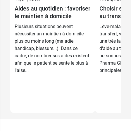
70 cm x 190
20,89 €
46,99 €
L
cm
Aides au quotidien : favoriser
Choisir son 
41,79 €
le maintien à domicile
au transfert
28,89 €
47,99 €
70 x 110 cm
XL
Plusieurs situations peuvent
Lève-malade, d
nécessiter un maintien à domicile
transfert, vertica
plus ou moins long (maladie,
une très large
handicap, blessure...). Dans ce
d'aide au transf
cadre, de nombreuses aides existent
personnes à mob
afin que le patient se sente le plus à
Pharma GDD vo
l'aise...
principales...