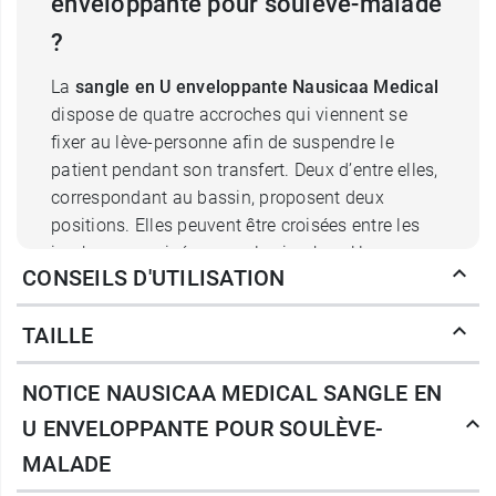
enveloppante pour soulève-malade
?
La
sangle en U enveloppante Nausicaa Medical
dispose de quatre accroches qui viennent se
fixer au lève-personne afin de suspendre le
patient pendant son transfert. Deux d’entre elles,
correspondant au bassin, proposent deux
positions. Elles peuvent être croisées entre les
jambes ou croisées sous les jambes. Un espace
CONSEILS D'UTILISATION
vide est par ailleurs aménagé sous le fessier,
améliorant ainsi le confort du patient. Toujours
TAILLE
dans l’idée d’éviter la compression du corps
pendant le transfert, les accroches supérieures
NOTICE NAUSICAA MEDICAL SANGLE EN
suivent un axe qui part du bassin et remontent
par les épaules, en forme de V. La têtière est
U ENVELOPPANTE POUR SOULÈVE-
équipée de baleines qui rigidifient le tissu et
MALADE
assurent un soutien optimal des cervicales.