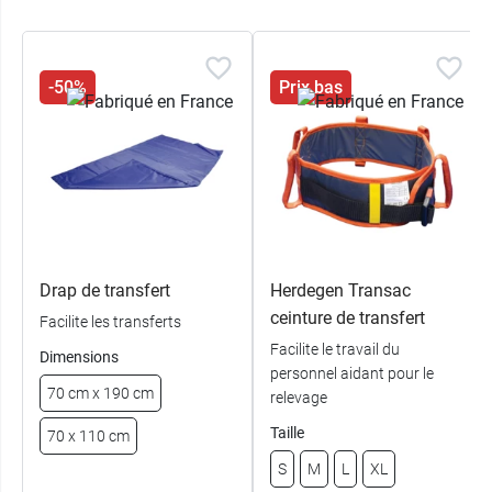
Conforme à la législation REACH
Capacité maximale : 320 kg
Fabrication en polyester (jersey)
-50%
Prix bas
Température de lavage : 70°C
Norme : NF EN ISO 10535 : 2007
Retrouvez les divers
dispositifs médicaux
Nausicaa
!
Drap de transfert
Herdegen Transac
ceinture de transfert
Facilite les transferts
Facilite le travail du
Dimensions
personnel aidant pour le
70 cm x 190 cm
relevage
Taille
70 x 110 cm
S
M
L
XL