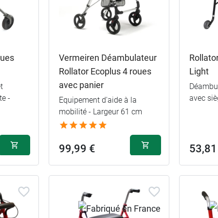
oues
Vermeiren Déambulateur
Rollato
Rollator Ecoplus 4 roues
Light
avec panier
t
Déambula
e -
avec siè
Equipement d'aide à la
mobilité - Largeur 61 cm
99,99 €
53,81