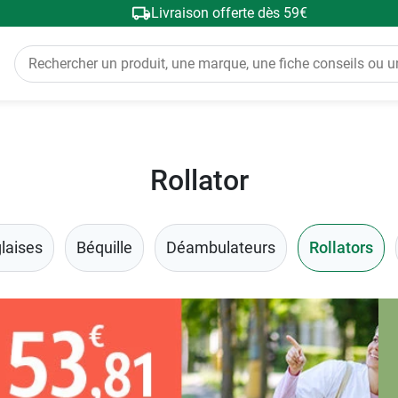
Livraison offerte dès 59€
Rollator
laises
Béquille
Déambulateurs
Rollators