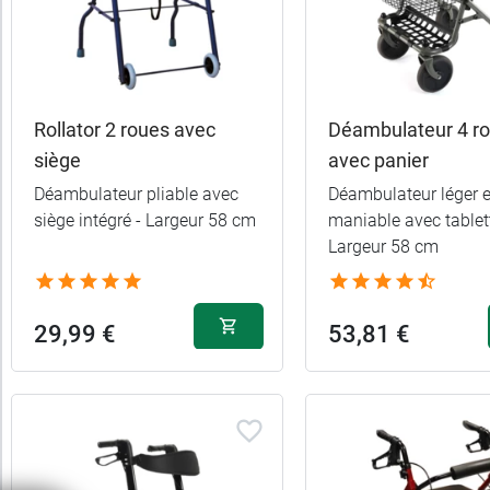
trer
es
ltats
Rollator 2 roues avec
Déambulateur 4 r
10
siège
avec panier
uits)
Déambulateur pliable avec
Déambulateur léger e
siège intégré - Largeur 58 cm
maniable avec tablett
Marques
Largeur 58 cm
Fabriqué
en
29,99 €
53,81 €
France
Promotions
Caractéristiques