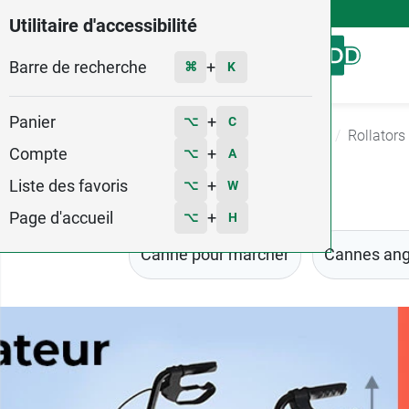
4,9
Voir les 58579 avis
Utilitaire d'accessibilité
Barre de recherche
Menu
+
⌘
K
Panier
+
⌥
C
Accueil
Matériel médical
Aides à la marche
Rollators
Compte
+
⌥
A
Liste des favoris
+
⌥
W
Page d'accueil
+
⌥
H
Canne pour marcher
Cannes ang