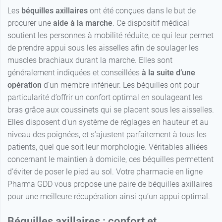
Les
béquilles axillaires
ont été conçues dans le but de
procurer une
aide à la marche
. Ce dispositif médical
soutient les personnes à mobilité réduite, ce qui leur permet
de prendre appui sous les aisselles afin de soulager les
muscles brachiaux durant la marche. Elles sont
généralement indiquées et conseillées
à la suite d’une
opération
d’un membre inférieur. Les béquilles ont pour
particularité d’offrir un confort optimal en soulageant les
bras grâce aux coussinets qui se placent sous les aisselles.
24,99 €
moyenne
Elles disposent d'un système de réglages en hauteur et au
niveau des poignées, et s’ajustent parfaitement à tous les
30,99 €
grande
patients, quel que soit leur morphologie. Véritables alliées
concernant le maintien à domicile, ces béquilles permettent
d’éviter de poser le pied au sol. Votre pharmacie en ligne
Pharma GDD vous propose une paire de béquilles axillaires
pour une meilleure récupération ainsi qu’un appui optimal.
Béquilles axillaires : confort et