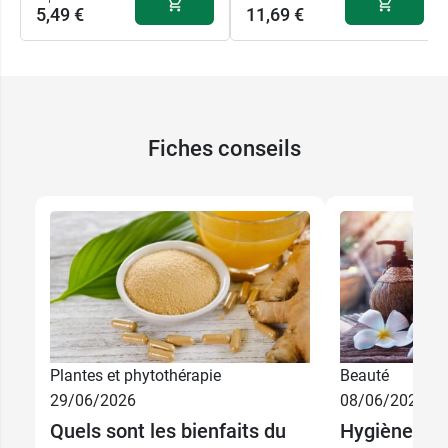
5,49 €
11,69 €
Fiches conseils
Plantes et phytothérapie
Beauté
29/06/2026
08/06/2026
Quels sont les bienfaits du
Hygiène corp
5,49 €
200 ml