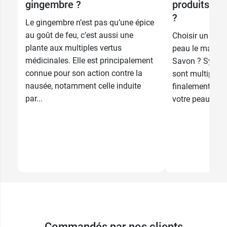
gingembre ?
produits cho
?
9,79 €
Le gingembre n’est pas qu’une épice
500 ml
au goût de feu, c’est aussi une
Choisir un prod
plante aux multiples vertus
peau le matin pe
médicinales. Elle est principalement
Savon ? Syndet 
connue pour son action contre la
sont multiples,
nausée, notamment celle induite
finalement en f
par...
votre peau, de..
Commandés par nos clients