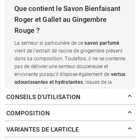
Que contient le Savon Bienfaisant
Roger et Gallet au Gingembre
Rouge ?
La senteur si particulière de ce
savon parfumé
vient de l'extrait de racine de gingembre présent
dans sa composition. Toutefois, il ne se contente
pas de délivrer une senteur doucereuse et
envivrante puisqu'il dispose également de
vertus
adoucissantes et hydratantes
, issues de la
glycérine, de l'huile de palme et des acides gras
CONSEILS D'UTILISATION
de noix de coco.
COMPOSITION
Ce
savon
Roger et Gallet
est fabriqué selon
une
méthode de saponification à chaud
VARIANTES DE L'ARTICLE
ancestrale et artisanale, la méthode dite "au
chaudron". Utilisée notamment par les maîtres