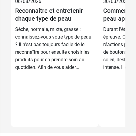
27,89 €
30 ml
06/08/2026
30/03/2026
Reconnaître et entretenir
Comment avo
41,89 €
50 ml
chaque type de peau
peau après l
Sèche, normale, mixte, grasse :
Durant l'été, l
connaissez-vous votre type de peau
épreuve. Cela s
? Il n'est pas toujours facile de le
réactions parfo
reconnaître pour ensuite choisir les
de boutons, app
produits pour en prendre soin au
soleil, déshydr
quotidien. Afin de vous aider...
intense. Il est t