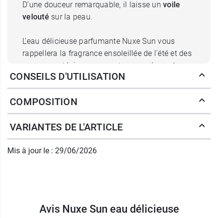
D’une douceur remarquable, il laisse un
voile
velouté
sur la peau.
L'eau délicieuse parfumante Nuxe Sun vous
rappellera la fragrance ensoleillée de l'été et des
vacances et laissera sur votre peau des
notes
CONSEILS D'UTILISATION
chaleureuses
et rayonnantes, sources de bien-
être, pour prolonger l'état en automne, réchauffer
COMPOSITION
les cœurs en hiver et se préparer à l'arrivée de
l'été au printemps. Cette Eau parfumante Nuxe
VARIANTES DE L'ARTICLE
est une véritable ode à la détente, au plaisir et
aux vacances !
Mis à jour le : 29/06/2026
Dans son
offre promotionnelle
, Nuxe Sun
associe l'Eau délicieuse parfumante à un
shampooin douche après soleil qui convient
aussi bien pour le corps que pour les cheveux. Il
Avis Nuxe Sun eau délicieuse
rafraîchit et il élimine les filtres UV, le sel, le