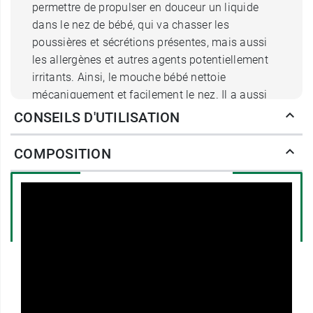
permettre de propulser en douceur un liquide
dans le nez de bébé, qui va chasser les
poussières et sécrétions présentes, mais aussi
les allergènes et autres agents potentiellement
irritants. Ainsi, le mouche bébé nettoie
mécaniquement et facilement le nez. Il a aussi
un autre avantage : il humidifie la muqueuse
CONSEILS D'UTILISATION
nasale.
COMPOSITION
Des seringues d'irrigation nasale
avec embouts en silicone
La seringue nasale pour moucher bébé dispose
d'un
embout en silicone
étudié pour les narines
de bébé. Ces embouts préviennent toute risque
de faire mal aux narines lors de l'utilisation du
mouche bébé. Une fois la seringue en place, il
suffit de presser le piston pour propulser le