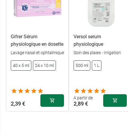
Gifrer Sérum
Versol serum
physiologique en dosette
physiologique
Lavage nasal et ophtalmique
Soin des plaies - Irrigation
40 x 5 ml
24 x 10 ml
500 ml
1 L
A partir de
2,39 €
2,89 €