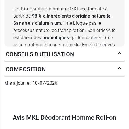
Le déodorant pour homme MKL est formulé à
partir de
98 % d'ingrédients d'origine naturelle
.
Sans sels d'aluminium
, il ne bloque pas le
processus naturel de transpiration. Son efficacité
est due à des
probiotiques
qui lui confèrent une
action antibactérienne naturelle. En effet, dérivés
du
Lactobacillus acidophilus
, ces probiotiques à
CONSEILS D'UTILISATION
large spectre vont cibler directement les
bactéries à l'origine des mauvaises odeurs et
COMPOSITION
prévenir le développement des bactéries. Le
Triethyl Citrate
(issu de la canne à sucre et du
Mis à jour le : 10/07/2026
maïs) vient renforcer l'action des
probiotiques et empêcher la décomposition
enzymatique de la sueur par les bactéries.
Avis MKL Déodorant Homme Roll-on
Le déodorant pour Homme MKL renferme
également de la
glycérine
et de l'
aloe
vera
aux