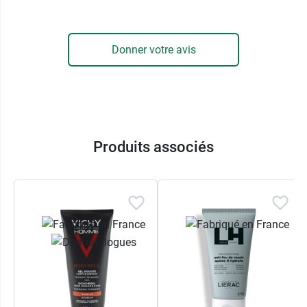
propriétés apaisantes, hydratantes et
régénérantes. Ces actifs d'origine végétale vont
prendre soin de votre peau, y compris des peaux
Donner votre avis
sensibles. Enfin, un extrait de
narcisse
vient
compléter la formule afin de ralentir la pousse
des poils.
Le déodorant pour homme MKL se présente sous
la forme d'un roll-on pratique à appliquer. Des
Produits associés
extraits de gingembre et de menthe poivrée lui
confèrent une
fragrance masculine
empreinte de
notes marines et boisées, avec un
effet
fraicheur
immédiat et durable.
Avec le déodorant Homme Roll-on
MKL Green Nature, fini les odeurs de
transpiration. Vous respirez la fraicheur et
l'élégance en toute situation.