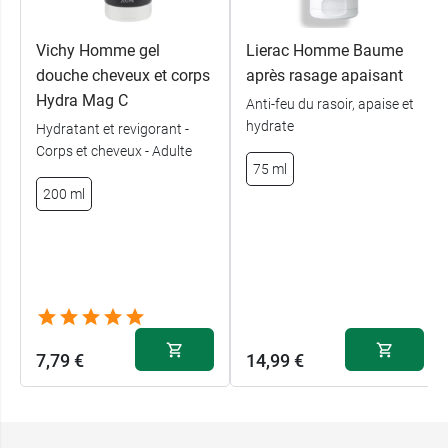
Caractéristiques :
Roll-on Homme.
Vichy Homme gel
Lierac Homme Baume
98 % d'ingrédients d'origine naturelle.
douche cheveux et corps
après rasage apaisant
Efficacité 48h.
Hydra Mag C
Anti-feu du rasoir, apaise et
0 % sels d'aluminium.
hydrate
Hydratant et revigorant -
0 % alcool*.
Corps et cheveux - Adulte
Adapté aux peaux sensibles.
75 ml
Parfum marin et boisé.
200 ml
*Alcool éthylique.
Et pour prendre soin de votre peau, pensez à
crème réparatrice Bio MKL Aloe Vera
.
Conditionnement :
1 roll-on de 50 ml
7,79 €
14,99 €