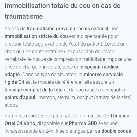
immobilisation totale du cou en cas de
traumatisme
En cas de
traumatisme grave du rachis cervical
, une
immobilisation stricte du cou
est indispensable pour
prévenir toute aggravation de l’état du patient. Lorsqu’un
choc ou une chute entraîne une suspicion de lésion
vertébrale, le risque de compression médullaire impose une
prise en charge immédiate avec un
dispositif médical
18,77 €
1
adapté
. Dans ce type de situation, la
minerve cervicale
rigide C4
est le modèle de référence : elle assure un
18,77 €
blocage complet de la tête
et du cou grâce à ses
quatre
2
points d’appui
: menton, sternum, occiput (arrière de la tête)
et dos.
Parmi les modèles les plus fiables, on retrouve le
Thuasne
Ortel C4 Vario
, disponible sur
Pharma GDD
avec une
livraison rapide en 24h. Il se distingue par sa
double coque