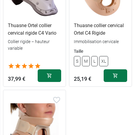
Thuasne Ortel collier
Thuasne collier cervical
cervical rigide C4 Vario
Ortel C4 Rigide
Collier rigide – hauteur
Immobilisation cervicale
variable
Taille
S
M
L
XL
37,99 €
25,19 €