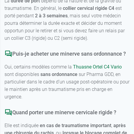
La
durée de port
dépend de la nature et de la gravité du
traumatisme. En général, le
collier cervical rigide C4
est
porté pendant
2 à 3 semaines
, mais seul votre médecin
pourra déterminer la durée exacte et décider du moment
opportun pour le retirer et si vous devez faire un relais par
un collier C3 (rigide) ou C2 (semi rigide).
Puis-je acheter une minerve sans ordonnance ?
Oui, certains modèles comme la
Thuasne Ortel C4 Vario
sont disponibles
sans ordonnance
sur Pharma GDD, en
particulier dans le cadre d’un usage post-opératoire ou pour
le maintien après un traumatisme pris en charge en
urgence.
Quand porter une minerve cervicale rigide ?
Elle est indiquée
en cas de traumatisme important
,
après
une chirurgie du rachis
, ou
lorsque le blocage complet de