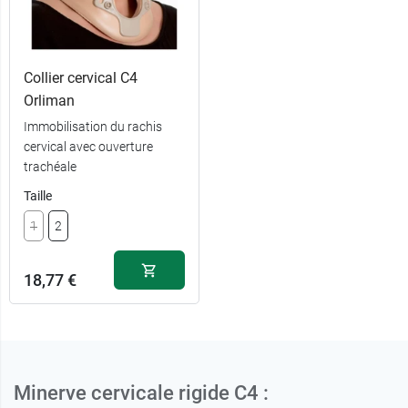
25,19 €
S
Collier cervical C4
12,59 €
M
25,19 €
Orliman
Immobilisation du rachis
25,19 €
L
cervical avec ouverture
trachéale
25,19 €
XL
Taille
1
2
18,77 €
Minerve cervicale rigide C4 :