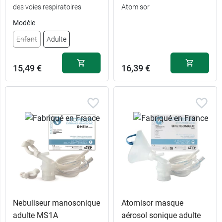
des voies respiratoires
Atomisor
Modèle
Enfant
Adulte
15,49 €
16,39 €
Nebuliseur manosonique
Atomisor masque
adulte MS1A
aérosol sonique adulte