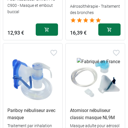
C900 - Masque et embout
Aérosolthérapie - Traitement
buccal
des bronches
2,62 €
Adulte
3,69 €
Enfant
12,93 €
16,39 €
Pariboy nébuliseur avec
Atomisor nébuliseur
masque
classic masque NL9M
Traitement par inhalation
Masque adulte pour aérosol