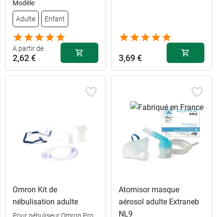
Modèle
Adulte
Enfant
A partir de
2,62 €
3,69 €
Omron Kit de
Atomisor masque
nébulisation adulte
aérosol adulte Extraneb
NL9
Pour nébuliseur Omron Pro