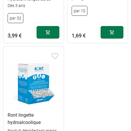
Dès 3 ans
6,19 €
par 70
par 10
par 32
3,99 €
1,69 €
Ront lingette
hydroalcoolique
Produit désinfectant mains,