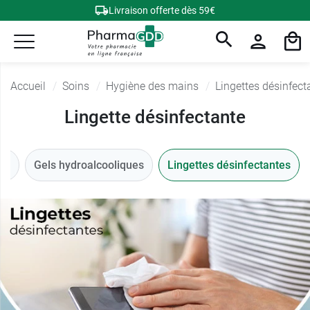
Livraison offerte dès 59€
Accueil
Soins
Hygiène des mains
Lingettes désinfect
Lingette désinfectante
ns
Gels hydroalcooliques
Lingettes désinfectantes