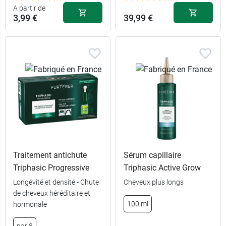
A partir de
3,99 €
39,99 €
Traitement antichute
Sérum capillaire
Triphasic Progressive
Triphasic Active Grow
12,59 €
Longévité et densité - Chute
Cheveux plus longs
200 ml
de cheveux héréditaire et
100 ml
hormonale
3,99 €
50 ml