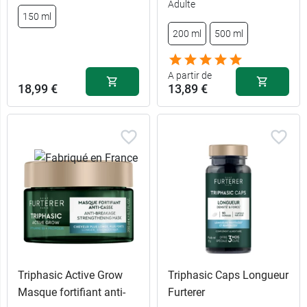
Adulte
150 ml
200 ml
500 ml
A partir de
18,99 €
13,89 €
Triphasic Active Grow
Triphasic Caps Longueur
Masque fortifiant anti-
Furterer