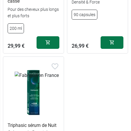
casse
Densité & Force
Pour des cheveux plus longs
90 capsules
et plus forts
13,89 €
200 ml
200 ml
21,49 €
500 ml
29,99 €
26,99 €
Triphasic sérum de Nuit