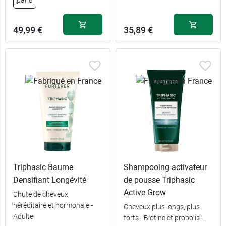
par 8
19,99 €
500 ml
49,99 €
35,89 €
Triphasic Baume
Shampooing activateur
Densifiant Longévité
de pousse Triphasic
Active Grow
Chute de cheveux
héréditaire et hormonale -
Cheveux plus longs, plus
Adulte
forts - Biotine et propolis -