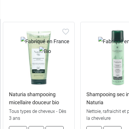
Trier
les
produits
Trier
Par défaut
trer
es
ltats
Naturia shampooing
Shampooing sec in
(4
micellaire douceur bio
Naturia
uits)
Tous types de cheveux - Dès
Nettoie, rafraichit et
3 ans
la chevelure
Fabriqué
en