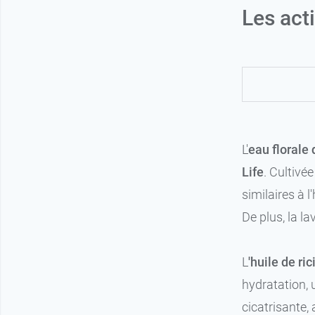
Les act
L'
eau florale
Life
. Cultivé
similaires à l
De plus, la la
L
'huile de ric
hydratation, 
cicatrisante,