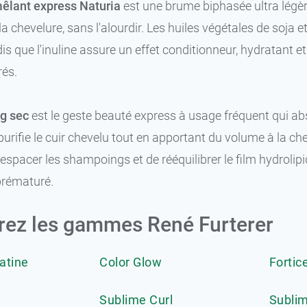
êlant express Naturia
est une brume biphasée ultra légère 
a chevelure, sans l'alourdir. Les huiles végétales de soja e
is que l'inuline assure un effet conditionneur, hydratant e
rés.
g sec
est le geste beauté express à usage fréquent qui a
 purifie le cuir chevelu tout en apportant du volume à la ch
espacer les shampoings et de rééquilibrer le film hydrolip
prématuré.
ez les gammes René Furterer
atine
Color Glow
Fortic
Sublime Curl
Sublim