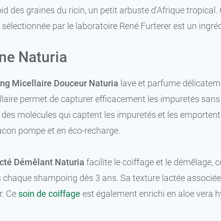
id des graines du ricin, un petit arbuste d'Afrique tropical.
in sélectionnée par le laboratoire René Furterer est un ingré
ine Naturia
g Micellaire Douceur Naturia
lave et parfume délicatemen
laire permet de capturer efficacement les impuretés sans dés
 des molécules qui captent les impuretés et les emportent 
lacon pompe et en éco-recharge.
té Démêlant Naturia
facilite le coiffage et le démêlage,
ès chaque shampoing dès 3 ans. Sa texture lactée associée 
r. Ce
soin de coiffage
est également enrichi en aloe vera h