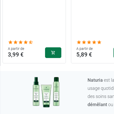
sulfate
Type
de
cheveux
A partir de
A partir de
3,99 €
5,89 €
Naturia
est l
usage quotidie
des soins san
démêlant
ou