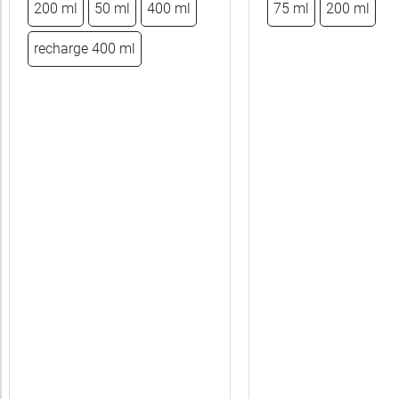
200 ml
50 ml
400 ml
75 ml
200 ml
France
recharge 400 ml
Bio
Convient
aux
Forme
Indication
Pour
qui
Sans