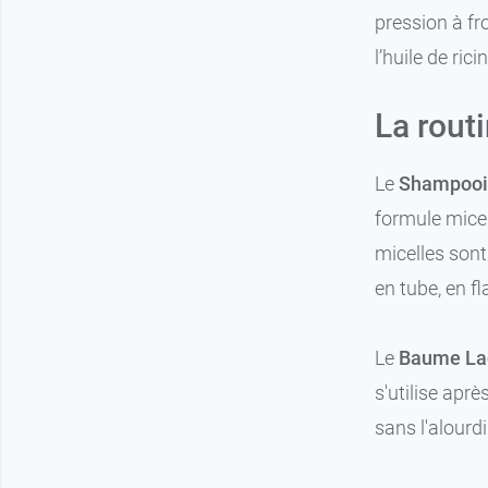
pression à fro
l’huile de ric
La rout
Le
Shampooin
7,49 €
200 ml
formule micel
micelles sont
3,99 €
50 ml
en tube, en f
9,99 €
5,89 €
400 ml
75 ml
Le
Baume Lac
7,99 €
8,99 €
recharge 400 ml
200 ml
s'utilise apr
sans l'alourdi