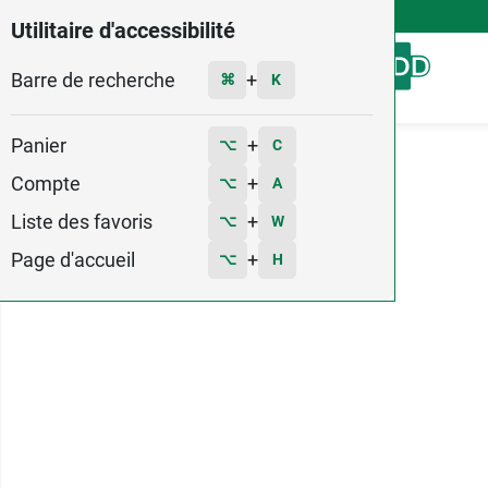
4,9
Voir les 58579 avis
Utilitaire d'accessibilité
Barre de recherche
Menu
+
⌘
K
Panier
+
⌥
C
Accueil
Marques
René Furterer
Naturia
Compte
+
⌥
A
Liste des favoris
+
⌥
W
Page d'accueil
+
⌥
H