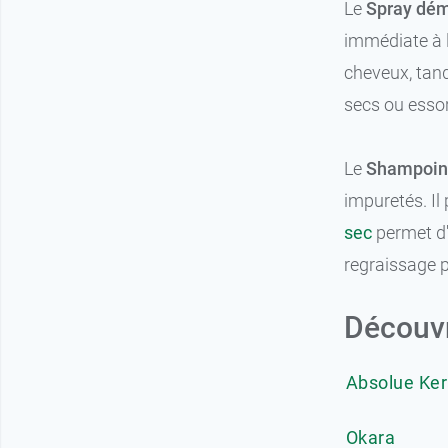
Le
Spray dém
immédiate à l
cheveux, tand
secs ou esso
Le
Shampoin
impuretés. Il
sec
permet d'
regraissage 
Découvr
Absolue Ker
Okara