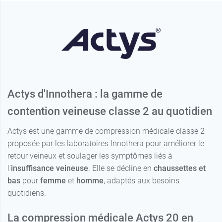
17,99 €
14,99 €
2 - Court -
2 - Long - Noir
12,99 €
Noir
Noir
3 - Normal -
2 - Court -
14,99 €
17,99 €
3 - Court -
12,99 €
Noir
Noir
Noir
3 - Court -
14,99 €
3 - Long - Noir
17,99 €
4 - Court -
12,99 €
Noir
Noir
4 - Normal -
4 - Court -
14,99 €
17,99 €
1 - Normal -
Noir
Actys d'Innothera : la gamme de
12,99 €
Noir
Noir
contention veineuse classe 2 au quotidien
14,99 €
1 - Normal -
4 - Long - Noir
17,99 €
2 - Normal -
12,99 €
Noir
Noir
Actys est une gamme de compression médicale classe 2
2 - Normal -
proposée par les laboratoires Innothera pour améliorer le
17,99 €
3 - Normal -
12,99 €
Noir
retour veineux et soulager les symptômes liés à
Noir
l'
insuffisance veineuse
. Elle se décline en
chaussettes et
3 - Normal -
17,99 €
4 - Normal -
bas
pour
femme
et
homme
, adaptés aux besoins
12,99 €
Noir
Noir
quotidiens.
4 - Normal -
17,99 €
Noir
La compression médicale Actys 20 en