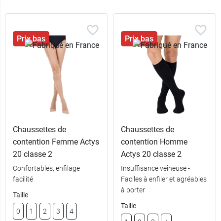
Prix bas
Prix bas
Chaussettes de
Chaussettes de
contention Femme Actys
contention Homme
20 classe 2
Actys 20 classe 2
Confortables, enfilage
Insuffisance veineuse -
facilité
Faciles à enfiler et agréables
à porter
Taille
Taille
0
1
2
3
4