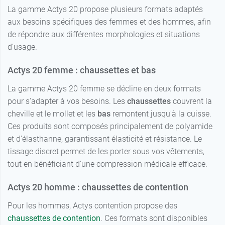
La gamme Actys 20 propose plusieurs formats adaptés
3 - Normal -
aux besoins spécifiques des femmes et des hommes, afin
17,99 €
Beige clair
de répondre aux différentes morphologies et situations
d’usage.
4 - Normal -
17,99 €
Beige clair
Actys 20 femme : chaussettes et bas
La gamme Actys 20 femme se décline en deux formats
pour s'adapter à vos besoins. Les
chaussettes
couvrent la
cheville et le mollet et les
bas
remontent jusqu'à la cuisse.
Ces produits sont composés principalement de polyamide
et d'élasthanne, garantissant élasticité et résistance. Le
tissage discret permet de les porter sous vos vêtements,
tout en bénéficiant d'une compression médicale efficace.
Actys 20 homme : chaussettes de contention
Pour les hommes, Actys contention propose des
chaussettes de contention
. Ces formats sont disponibles