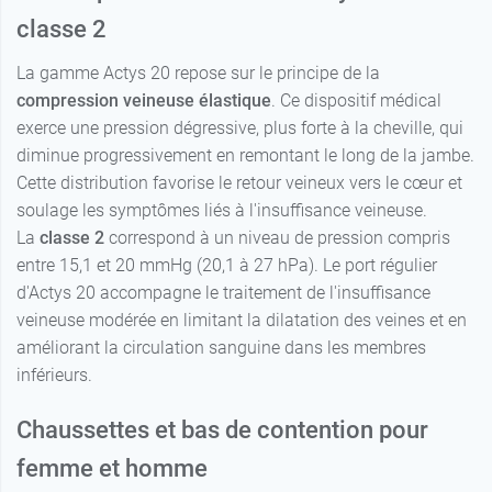
0 - Court -
classe 2
17,99 €
Beige clair
La gamme Actys 20 repose sur le principe de la
1 - Court -
17,99 €
compression veineuse élastique
. Ce dispositif médical
Beige clair
exerce une pression dégressive, plus forte à la cheville, qui
2 - Court -
diminue progressivement en remontant le long de la jambe.
17,99 €
Beige clair
Cette distribution favorise le retour veineux vers le cœur et
soulage les symptômes liés à l'insuffisance veineuse.
3 - Court -
17,99 €
Beige clair
La
classe 2
correspond à un niveau de pression compris
entre 15,1 et 20 mmHg (20,1 à 27 hPa). Le port régulier
4 - Court -
17,99 €
d'Actys 20 accompagne le traitement de l'insuffisance
Beige clair
veineuse modérée en limitant la dilatation des veines et en
0 - Normal -
améliorant la circulation sanguine dans les membres
17,99 €
Beige clair
inférieurs.
1 - Normal -
17,99 €
Chaussettes et bas de contention pour
Beige clair
femme et homme
2 - Normal -
17,99 €
Beige clair