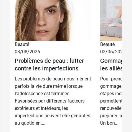
40 ml -
32,89 €
Caramel
32,89 €
40 ml - Deep
30,89 €
40 ml - Rich
Beauté
Beauté
17,89 €
Clair - 15 ml
03/08/2026
02/06/2026
Problèmes de peau : lutter
Gommage et 
17,89 €
Doré - 15 ml
contre les imperfections
les alliés d
Les problèmes de peau nous mènent
Pour prendre bi
15 ml -
17,89 €
parfois la vie dure même lorsque
gommage et l'h
Caramel
l'adolescence est terminée.
étapes indispen
Porcelain - 15
17,89 €
Favorisées par différents facteurs
permettent d’act
ml
extérieurs et intérieurs, les
renouvellement 
imperfections peuvent être gênantes
préparer la peau
17,89 €
15 ml - Deep
au quotidien....
Un bon...