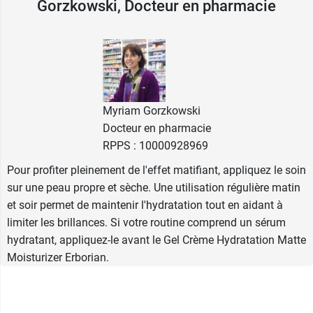
du maquillage.
Gorzkowski, Docteur en pharmacie
Matte Moisturizer Erborian : une
formule équilibrante enrichie en
actifs hydratants
Myriam Gorzkowski
La formule de
gel crème hydratation 24h
Docteur en pharmacie
Erborian
contient de l'acide hyaluronique,
RPPS : 10000928969
reconnu pour ses propriétés hydratantes. Cet
actif aide à maintenir l'eau dans la peau,
Pour profiter pleinement de l'effet matifiant, appliquez le soin
améliore son élasticité et participe au
sur une peau propre et sèche. Une utilisation régulière matin
renforcement de la barrière cutanée
.
et soir permet de maintenir l'hydratation tout en aidant à
limiter les brillances. Si votre routine comprend un sérum
Le zinc, présent à 1 %, contribue à
limiter l'excès
hydratant, appliquez-le avant le Gel Crème Hydratation Matte
de sébum
et participe à l'effet matifiant du soin.
Moisturizer Erborian.
La silice complète cette action en
aidant à
absorber les brillances
et à
lisser visiblement la
surface de la peau
. La formule intègre