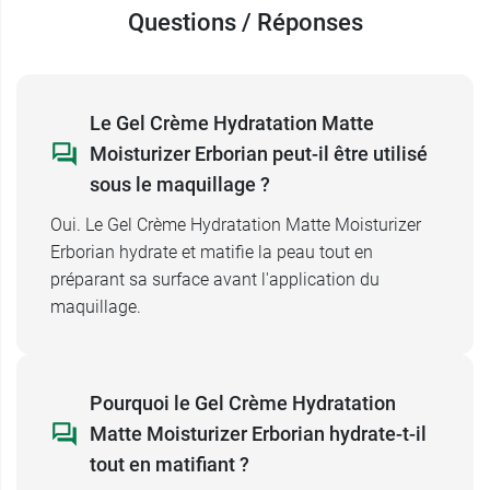
également de la glycérine végétale, un actif
Questions / Réponses
humectant qui aide à maintenir l'hydratation
cutanée. Le Snow Mushroom contribue à
préserver la souplesse de la peau et à favoriser
Le Gel Crème Hydratation Matte
son aspect repulpé.
Moisturizer Erborian peut-il être utilisé
Résultats :
100% des volontaires affirment ne
sous le maquillage ?
plus avoir peur de briller au cours de la journée.
Oui. Le Gel Crème Hydratation Matte Moisturizer
Erborian hydrate et matifie la peau tout en
Composé à 92 % d'ingrédients d'origine
préparant sa surface avant l'application du
naturelle, ce soin Matte Moisturizer Erborian est
maquillage.
vegan et formulé sans silicones. Pour renforcer
l'hydratation, elle peut être appliquée après le
sérum hydratant repulpant Water Serum
Erborian
. Sa texture légère permet également une
Pourquoi le Gel Crème Hydratation
application avant le maquillage.
Matte Moisturizer Erborian hydrate-t-il
tout en matifiant ?
Conditionnement :
Tube de 50 ml