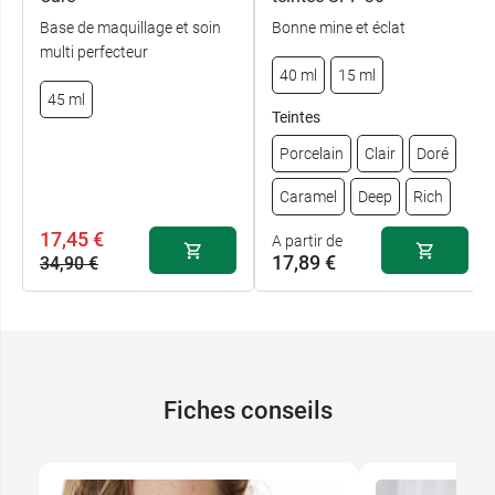
Base de maquillage et soin
Bonne mine et éclat
multi perfecteur
40 ml
15 ml
45 ml
Teintes
Porcelain
Clair
Doré
Caramel
Deep
Rich
17,45 €
A partir de
17,89 €
34,90 €
Porcelain - 40
32,89 €
ml
32,89 €
Clair - 40 ml
Fiches conseils
32,89 €
Doré - 40 ml