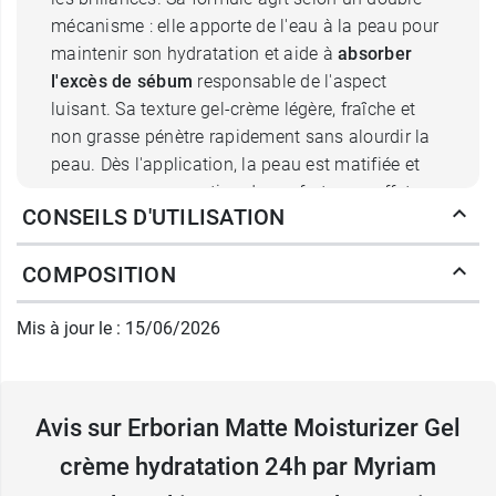
mécanisme : elle apporte de l'eau à la peau pour
maintenir son hydratation et aide à
absorber
l'excès de sébum
responsable de l'aspect
luisant. Sa texture gel-crème légère, fraîche et
non grasse pénètre rapidement sans alourdir la
peau. Dès l'application, la peau est matifiée et
conserve une sensation de confort sans effet
CONSEILS D'UTILISATION
asséchant.
COMPOSITION
Grâce à son fini mat immédiat, elle convient
particulièrement aux personnes qui souhaitent
Mis à jour le : 15/06/2026
limiter les brillances tout au long de la journée
tout en conservant une peau confortable et
hydratée. Ce
soin gel crème hydratation
Erborian
laisse la peau douce, assouplie et
Avis sur Erborian Matte Moisturizer Gel
visiblement plus souple. Son fini mat contribue
crème hydratation 24h par Myriam
également à préparer la peau avant l'application