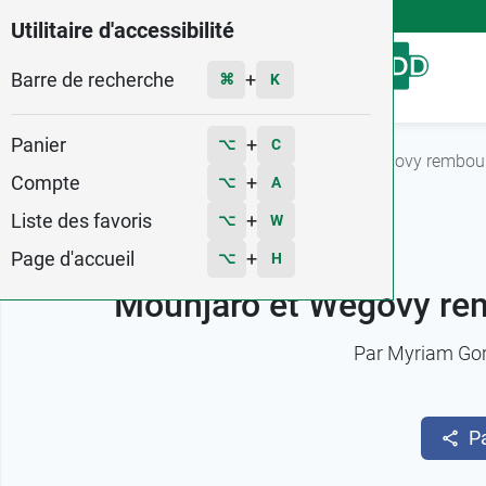
4,9
Voir les 58579 avis
Utilitaire d'accessibilité
Barre de recherche
Menu
+
⌘
K
Panier
+
⌥
C
Accueil
L'actu Pharma GDD
Mounjaro et Wegovy remboursé
Compte
+
⌥
A
Liste des favoris
+
⌥
W
Page d'accueil
+
⌥
H
Mounjaro et Wegovy remb
Par
Myriam Go
P