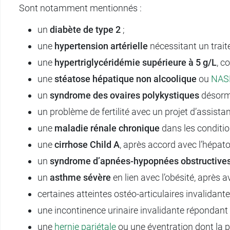
Sont notamment mentionnés :
un
diabète de type 2
;
une
hypertension artérielle
nécessitant un trai
une
hypertriglycéridémie supérieure à 5 g/L
, c
une
stéatose hépatique non alcoolique
ou
NAS
un
syndrome des ovaires polykystiques
désorm
un problème de fertilité avec un projet d’assista
une
maladie rénale chronique
dans les condition
une
cirrhose Child A
, après accord avec l’hépato
un
syndrome d’apnées-hypopnées obstructive
un
asthme sévère
en lien avec l’obésité, après av
certaines atteintes ostéo-articulaires invalida
une incontinence urinaire invalidante répondant a
une
hernie pariétale
ou une éventration dont la p