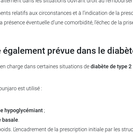
 traitement dans les situations ouvrant droit au rembourse
ents relatifs aux circonstances et à l’indication de la pres
 la présence éventuelle d’une comorbidité, l’échec de la prise
e également prévue dans le diabèt
 en charge dans certaines situations de
diabète de type 2
njaro est utilisé :
de hypoglycémiant
;
e basale
.
poids. L’encadrement de la prescription initiale par les str