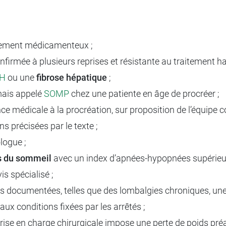
tement médicamenteux ;
onfirmée à plusieurs reprises et résistante au traitement h
H
ou une
fibrose hépatique
;
ais appelé
SOMP
chez une patiente en âge de procréer ;
nce médicale à la procréation, sur proposition de l’équipe 
s précisées par le texte ;
logue ;
s du sommeil
avec un index d’apnées-hypopnées supérieur 
is spécialisé ;
ntes documentées, telles que des lombalgies chroniques, un
ux conditions fixées par les arrêtés ;
rise en charge chirurgicale impose une perte de poids préa