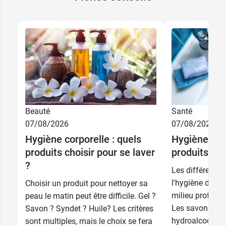
Beauté
Santé
10,89 €
75 ml
07/08/2026
07/08/2026
Hygiène corporelle : quels
Hygiène des
19,89 €
2 x 75 ml
produits choisir pour se laver
produits cho
?
Les différentes
l'hygiène des m
Choisir un produit pour nettoyer sa
milieu professi
peau le matin peut être difficile. Gel ?
Les savons, les
Savon ? Syndet ? Huile? Les critères
hydroalcoolique
sont multiples, mais le choix se fera