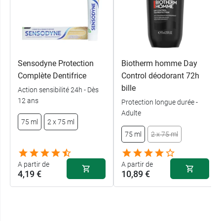
Sensodyne Protection
Biotherm homme Day
Complète Dentifrice
Control déodorant 72h
bille
Action sensibilité 24h - Dès
12 ans
Protection longue durée -
Adulte
75 ml
2 x 75 ml
75 ml
2 x 75 ml
A partir de
A partir de
4,19 €
10,89 €