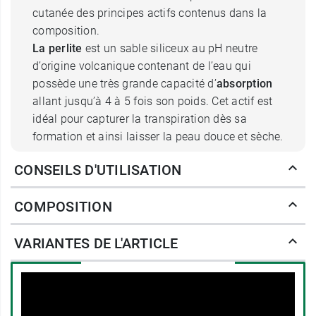
cutanée des principes actifs contenus dans la
composition.
La perlite
est un sable siliceux au pH neutre
d’origine volcanique contenant de l’eau qui
possède une très grande capacité d’
absorption
allant jusqu’à 4 à 5 fois son poids. Cet actif est
idéal pour capturer la transpiration dès sa
formation et ainsi laisser la peau douce et sèche.
CONSEILS D'UTILISATION
Le Roll on Aquapower Biotherm
Homme à l'action anti transpirant
COMPOSITION
et anti bactérienne
VARIANTES DE L'ARTICLE
Le plancton de vie
est un actif ultra puissant qui
contient 35 nutriments. Sa force
régénérante
permet de favoriser le renouvellement cellulaire
et de réparer la peau tout en l’apaisant.
L’acide