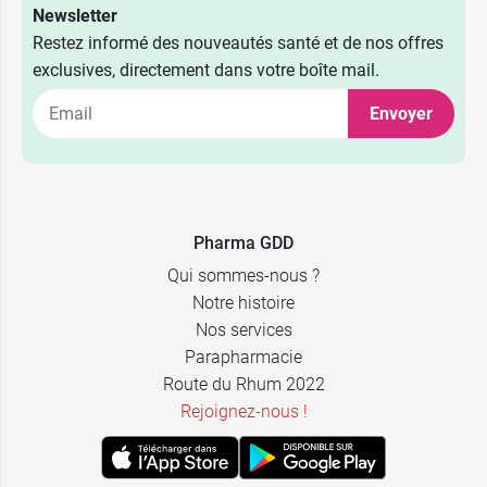
Newsletter
Restez informé des nouveautés santé et de nos offres
18G - 40 x 1,2
exclusives, directement dans votre boîte mail.
1,99 €
mm - Rose
Envoyer
19G - 25 x 1,1
1,99 €
mm - Crème
19G - 30 x 1,1
1,99 €
mm - Crème
Pharma GDD
19G - 40 x 1,1
1,99 €
Qui sommes-nous ?
mm - Crème
Notre histoire
20G - 25 x 0,9
1,99 €
Nos services
mm - Jaune
Parapharmacie
Route du Rhum 2022
20G - 40 x 0,9
1,99 €
mm - Jaune
Rejoignez-nous !
21G - 25 x 0,8
1,99 €
mm - Vert