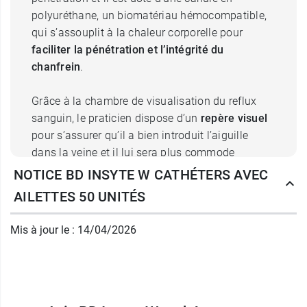
polyuréthane, un biomatériau hémocompatible,
qui s’assouplit à la chaleur corporelle pour
faciliter la pénétration et l’intégrité du
chanfrein
.
Grâce à la chambre de visualisation du reflux
sanguin, le praticien dispose d’un
repère visuel
pour s’assurer qu’il a bien introduit l’aiguille
dans la veine et il lui sera plus commode
d’avancer le cathéter dans celle-ci à l’aide du
NOTICE BD INSYTE W CATHÉTERS AVEC
poussoir à embase de la canule.
AILETTES 50 UNITÉS
Les ailettes facilitent la pose de ce type de
Mis à jour le : 14/04/2026
matériel. Elles permettent également de
maintenir l’aiguille
bien en place pendant la
poussée du cathéter dans la veine. Par ailleurs,
les cathéters avec des ailettes BD Insyte W
s’utilisent avec les mandrins d’obturation BD