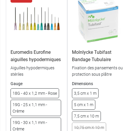
Euromedis Eurofine
Molnlycke Tubifast
aiguilles hypodermiques
Bandage Tubulaire
Aiguilles hypodermiques
Fixation des pansements ou
stériles
protection sous plâtre
Gauge
Dimensions
18G - 40 x 1,2 mm - Rose
3,5 cm x 1 m
19G - 25 x 1,1 mm -
5 cm x 1 m
Crème
7,5 cm x 10 m
19G - 30 x 1,1 mm -
10,75 cm X 10 m
Crème