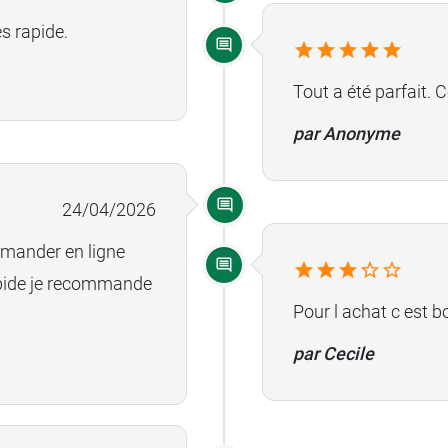
s rapide.
fois ultra-sécurisé 
coupelles et la frag
Tout a été parfait
L'eau gélifiée est u
par Anonyme
remarque concernant
Nous vous remercion
24/04/2026
ommander en ligne
rapide je recommande
Pour l achat c est 
Bonjour,
par Cecile
Notre service clien