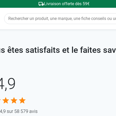
Livraison offerte dès 59€
Cordialement,
souhaitons une bon
 êtes satisfaits et le faites sav
Nous vous présento
prestataires.
4,9
conseiller Chronopos
remontons systémat
Sachez que nous pre
,9 sur 58 579 avis
fermé.