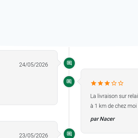
proche lorsque le po
les transporteurs dér
point de retrait que 
Nous sommes désolé
expérience, même s
24/05/2026
Nous vous remercion
La livraison sur rel
à 1 km de chez mo
Bonjour,
par Nacer
Notre service clien
23/05/2026