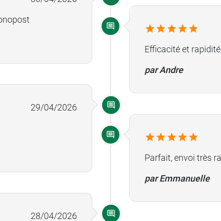
ronopost
Cordialement,
Efficacité et rapidi
par Andre
qualité de nos servi
Nous vous remercion
29/04/2026
transport.
spécifiques afin de 
Parfait, envoi très r
Nous travaillons act
par Emmanuelle
service production.
Soyez assuré que vo
28/04/2026