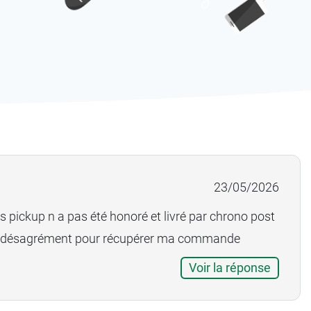
int Pickup initial est saturé ou exceptionnellement
outent les colis vers le relais disponible le plus
vous aviez initialement choisi. Il arrive parfois que
s d'apprendre que Chronopost n'a pas respecté le
i nous regrettons sincèrement ce désagrément.
s d'avoir pris le temps de partager votre
23/05/2026
ais pickup n a pas été honoré et livré par chrono post
i désagrément pour récupérer ma commande
Voir la réponse
t vous répond :