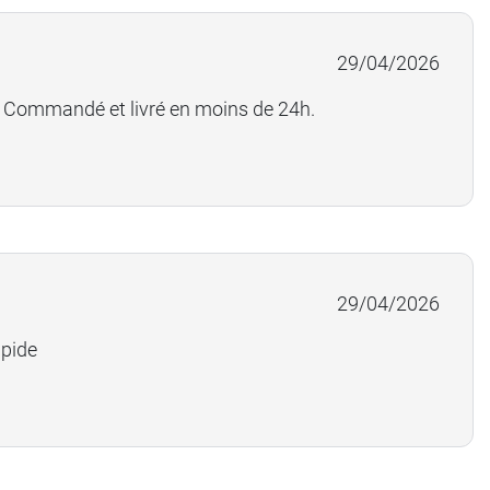
Voir l'avis
29/04/2026
té Commandé et livré en moins de 24h.
ces.
s pour votre vigilance qui nous aide à améliorer la
29/04/2026
mieux prévenir les risques d'écrasement durant le
apide
ivement à renforcer le calage de ces colis
tre retour a été immédiatement transmis à notre