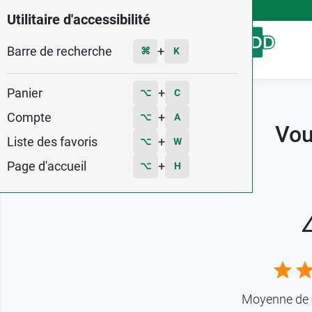
4,9
Voir les 58579 avis
Utilitaire d'accessibilité
Barre de recherche
Menu
+
⌘
K
Panier
+
⌥
C
Accueil
Avis clients
Compte
+
⌥
A
Vous
Liste des favoris
+
⌥
W
Page d'accueil
+
⌥
H
Moyenne de 4