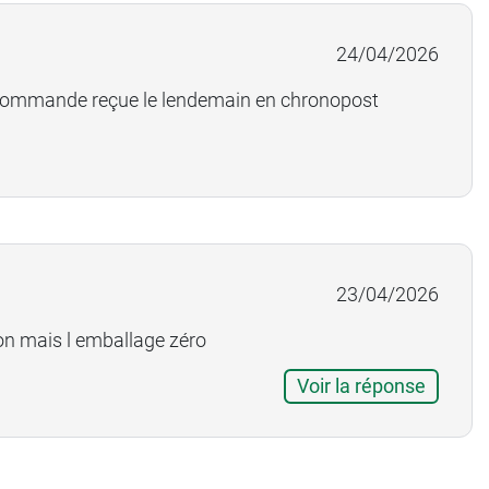
et économiquement viable pour nos clients.
24/04/2026
ilité de leurs opercules imposent un emballage à la
. Commande reçue le lendemain en chronopost
n produit complexe à transporter : la densité des
 l'emballage de vos produits.
s pour votre achat et prenons bonne note de votre
23/04/2026
bon mais l emballage zéro
Voir la réponse
t vous répond :