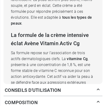
souple, et perd en éclat. Cette crème a été
formulée pour répondre précisément à ces
évolutions. Elle est adaptée à
tous les types de
peaux
.
La formule de la crème intensive
éclat Avène Vitamin Activ Cg
Sa formule repose sur l’association de trois
actifs dermatologiques clefs. La
vitamine Cg
,
présente à une concentration de 1,8 %, est une
forme stable de vitamine C reconnue pour son
action antioxydante. Cet actif va aider la peau à
se défendre face aux agressions extérieures
responsables du stress oxydatif, tout en
CONSEILS D'UTILISATION
soutenant la synthèse du collagène, la protéine
qui donne à la peau sa fermeté. La
niacinamide
,
COMPOSITION