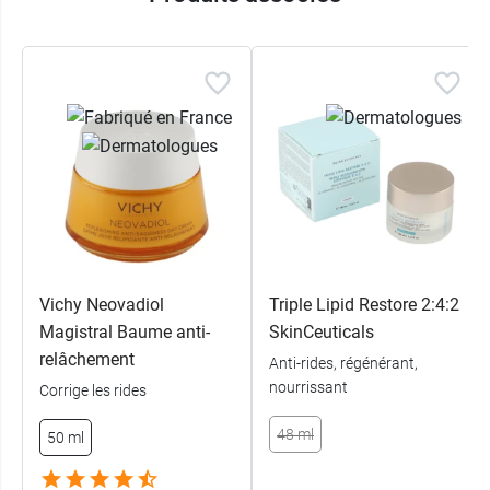
Sa texture veloutée, délicatement parfumée,
pénètre facilement et constitue une bonne base
de maquillage. Composée à 93 % d’ingrédients
d’origine naturelle et sans ingrédients d’origine
animale, la Crème intensive éclat Vitamin Activ
Cg est conditionnée dans un pot en verre
rechargeable.
Avène propose aussi le
sérum correcteur éclat
Vitamin Activ Cg
.
Vichy Neovadiol
Triple Lipid Restore 2:4:2
Conditionnement :
pot de 50 ml.
Magistral Baume anti-
SkinCeuticals
relâchement
Anti-rides, régénérant,
nourrissant
Corrige les rides
48 ml
50 ml