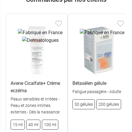
Avene Cicalfate+ Crème
Bétasélen gélule
eczéma
Fatigue passagère - Adulte
Peaux sensibles et irritées -
50 gélules
200 gélules
Peau et zones intimes
externes - Dès la naissance
15 ml
40 ml
100 ml