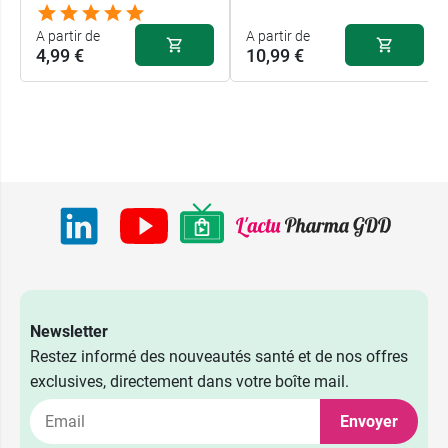
A partir de
A partir de
4,99 €
10,99 €
Newsletter
Restez informé des nouveautés santé et de nos offres
exclusives, directement dans votre boîte mail.
4,99 €
15 ml
Envoyer
7,99 €
10,99 €
40 ml
50 gélules