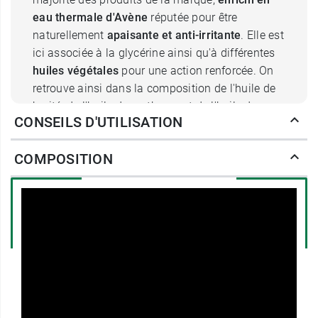
eau thermale d'Avène
réputée pour être
naturellement
apaisante et anti-irritante
. Elle est
ici associée à la glycérine ainsi qu'à différentes
huiles végétales
pour une action renforcée. On
retrouve ainsi dans la composition de l'huile de
karité, de l'huile de carthame et de l'huile de
CONSEILS D'UTILISATION
graines de cameline. Ces huiles sont connues
pour leurs
vertus hydratantes, nourrissantes,
COMPOSITION
assouplissantes et protectrices
idéales pour les
peaux sèches et sensibles.
Grâce à sa
texture onctueuse
et à son
parfum
relaxant
, le
baume fondant hydratant d'Avène
installe un film protecteur réconfortant sur la
peau du corps. Il ne laisse pas de sensation
grasse ou collante et
pénètre rapidement dans
l'épiderme
pour l'hydrater immédiatement.