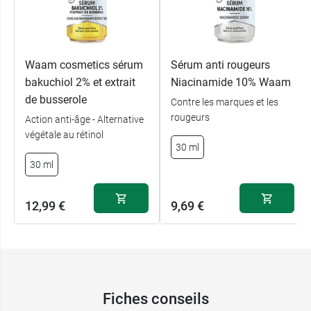
l’application et laisse la peau souple.
La
glycérine
complète la formule. Elle agit
comme humectant et émollient, ce qui signifie
qu’elle aide à retenir l’eau dans la peau et à
Waam cosmetics sérum
Sérum anti rougeurs
maintenir une bonne hydratation.
bakuchiol 2% et extrait
Niacinamide 10% Waam
de busserole
Contre les marques et les
Caractéristiques :
rougeurs
Action anti-âge - Alternative
99 % d’ingrédients d’origine naturelle.
végétale au rétinol
Texture gel aqueux.
30 ml
Formule non parfumée.
30 ml
Convient à tous les types de peaux.
Utilisable dès 12 ans.
12,99 €
9,69 €
Flacon en verre avec pipette.
Fabriqué en France.
Emballage 100 % recyclable.
Waam propose différents sérums, pour s'adapter
aux besoins de chaque peau. Pour les peaux à
Fiches conseils
imperfections, il existe par exemple le
sérum