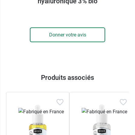
L’acide hyaluronique agit comme une éponge qui
hyaluronique 3% bio
capte l’eau et contribue à la maintenir dans la
peau. C’est pourquoi il est recommandé
d’appliquer ce sérum sur une peau humide, afin
d’optimiser son action hydratante.
Donner votre avis
Les autres actifs du sérum à l’acide
hyaluronique 3% bio Waam
En complément de l’acide hyaluronique, ce
sérum contient un extrait de
figue de barbarie
.
Produits associés
Cet ingrédient est reconnu pour ses propriétés
hydratantes et antioxydantes. Il contribue
également à apporter de l’éclat au teint, ce qui en
fait un allié intéressant pour les peaux matures.
La formule contient aussi de l’
aloe
vera
. Cet actif
est utilisé pour apaiser, protéger et hydrater la
peau. Il participe au confort cutané après