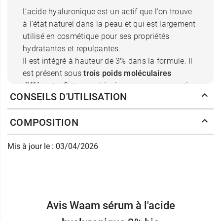
L’acide hyaluronique est un actif que l'on trouve
à l'état naturel dans la peau et qui est largement
utilisé en cosmétique pour ses propriétés
hydratantes et repulpantes.
Il est intégré à hauteur de 3% dans la formule. Il
est présent sous
trois poids moléculaires
différents
. Cette combinaison permet une action
CONSEILS D'UTILISATION
à plusieurs niveaux de la peau.
Le
haut poids moléculaire
reste en surface et
COMPOSITION
contribue à former un film protecteur limitant
l’évaporation de l’eau. Le
poids moléculaire
Mis à jour le : 03/04/2026
intermédiaire
pénètre légèrement pour aider à
repulper la peau et atténuer l’apparence des
rides et ridules. Le
bas poids moléculaire
agit
plus en profondeur dans les couches de
l’épiderme et participe au maintien de la fermeté
Avis Waam sérum à l'acide
cutanée.