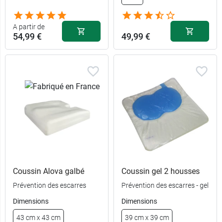
A partir de
54,99 €
49,99 €
Coussin Alova galbé
Coussin gel 2 housses
Prévention des escarres
Prévention des escarres - gel
Dimensions
Dimensions
43 cm x 43 cm
39 cm x 39 cm
38 cm x 38