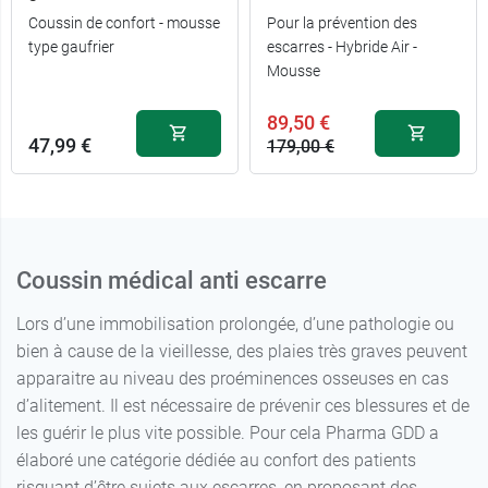
Coussin de confort - mousse
Pour la prévention des
type gaufrier
escarres - Hybride Air -
Mousse
43 cm x 43
62,99 €
cm
89,50 €
47,99 €
179,00 €
50 cm x 44
79,99 €
cm
Coussin médical anti escarre
Lors d’une immobilisation prolongée, d’une pathologie ou
bien à cause de la vieillesse, des plaies très graves peuvent
apparaitre au niveau des proéminences osseuses en cas
d’alitement. Il est nécessaire de prévenir ces blessures et de
les guérir le plus vite possible. Pour cela Pharma GDD a
élaboré une catégorie dédiée au confort des patients
risquant d’être sujets aux escarres, en proposant des