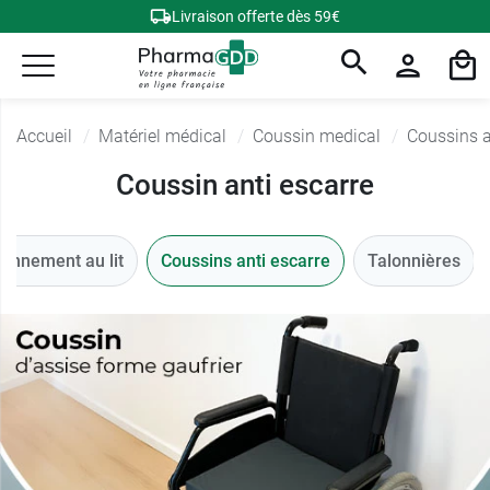
Livraison offerte dès 59€
Accueil
Matériel médical
Coussin medical
Coussins a
Coussin anti escarre
ionnement au lit
Coussins anti escarre
Talonnières