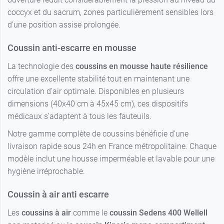
coccyx et du sacrum, zones particulièrement sensibles lors
d'une position assise prolongée.
Coussin anti-escarre en mousse
La technologie des
coussins en mousse haute résilience
offre une excellente stabilité tout en maintenant une
circulation d'air optimale. Disponibles en plusieurs
dimensions (40x40 cm à 45x45 cm), ces dispositifs
médicaux s'adaptent à tous les fauteuils.
Notre gamme complète de coussins bénéficie d'une
livraison rapide sous 24h en France métropolitaine. Chaque
modèle inclut une housse imperméable et lavable pour une
hygiène irréprochable.
Coussin à air anti escarre
Les
coussins à air
comme le
coussin Sedens 400 Wellell