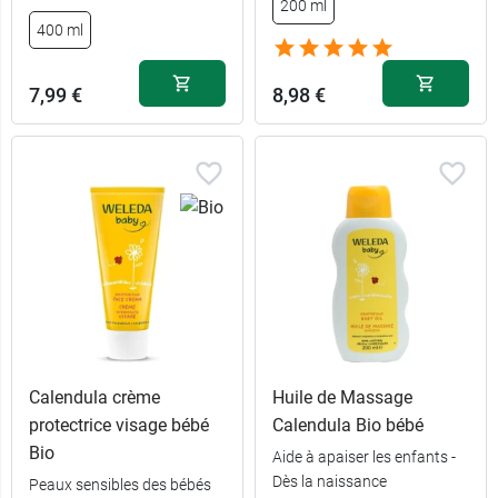
200 ml
7,99 €
400 ml
400 ml
13,99 €
2 x 400 ml
7,99 €
8,98 €
Calendula crème
Huile de Massage
protectrice visage bébé
Calendula Bio bébé
Bio
Aide à apaiser les enfants -
Dès la naissance
Peaux sensibles des bébés