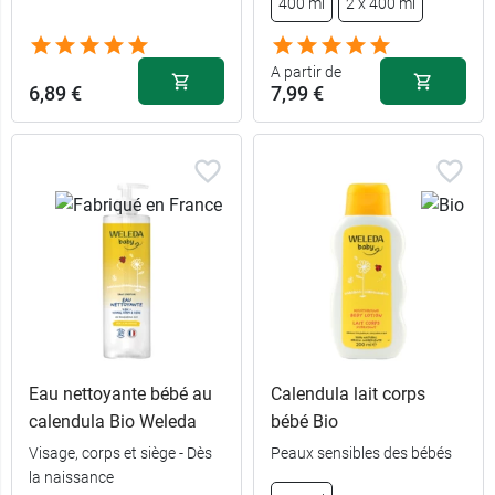
400 ml
2 x 400 ml
10,98 €
7,79 €
2 x 75 ml
400 ml
A partir de
6,89 €
7,99 €
Eau nettoyante bébé au
Calendula lait corps
calendula Bio Weleda
bébé Bio
Visage, corps et siège - Dès
Peaux sensibles des bébés
la naissance