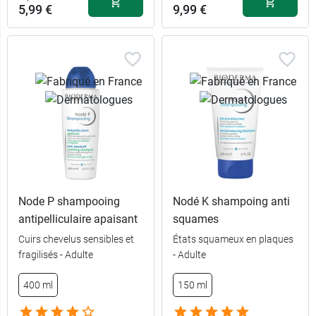
5,99 €
9,99 €
Node P shampooing
Nodé K shampoing anti
antipelliculaire apaisant
squames
Cuirs chevelus sensibles et
États squameux en plaques
fragilisés - Adulte
- Adulte
6,99 €
400 ml
400 ml
150 ml
5,99 €
200 ml