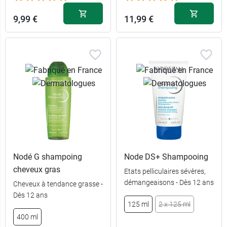
9,99 €
11,99 €
Nodé G shampoing
Node DS+ Shampooing
cheveux gras
Etats pelliculaires sévères,
démangeaisons - Dès 12 ans
Cheveux à tendance grasse -
Dès 12 ans
125 ml
2 x 125 ml
400 ml