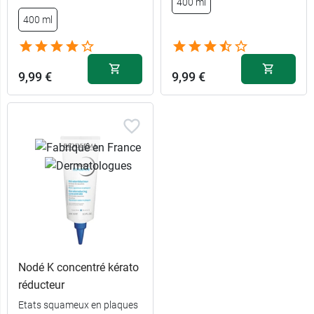
400 ml
20,99 €
2 x 125 ml
400 ml
9,99 €
9,99 €
Nodé K concentré kérato
réducteur
Etats squameux en plaques