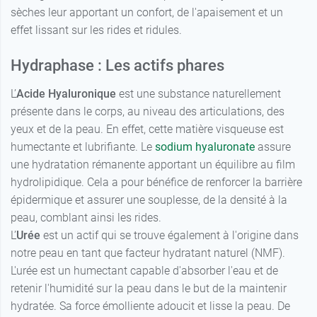
sèches leur apportant un confort, de l'apaisement et un
9,89 €
Foncé
19,79 €
effet lissant sur les rides et ridules.
18,99 €
Clair
Hydraphase : Les actifs phares
18,99 €
L’
Acide Hyaluronique
est une substance naturellement
Médium
présente dans le corps, au niveau des articulations, des
yeux et de la peau. En effet, cette matière visqueuse est
humectante et lubrifiante. Le
sodium hyaluronate
assure
une hydratation rémanente apportant un équilibre au film
hydrolipidique. Cela a pour bénéfice de renforcer la barrière
épidermique et assurer une souplesse, de la densité à la
peau, comblant ainsi les rides.
L’
Urée
est un actif qui se trouve également à l'origine dans
notre peau en tant que facteur hydratant naturel (NMF).
L'urée est un humectant capable d'absorber l'eau et de
retenir l'humidité sur la peau dans le but de la maintenir
hydratée. Sa force émolliente adoucit et lisse la peau. De