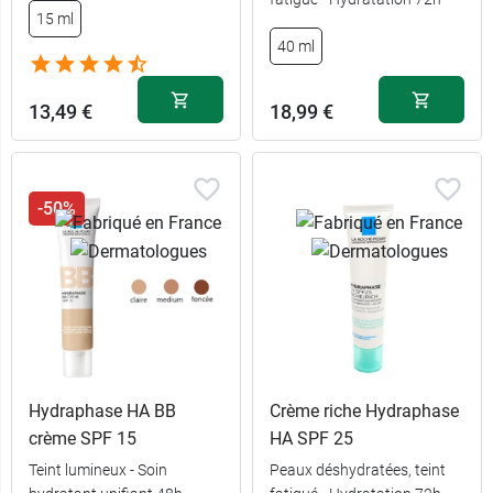
15 ml
40 ml + soin
40 ml + soin
13,99 €
13,99 €
40 ml
offert
offert
13,99 €
13,99 €
13,49 €
18,99 €
40 ml
40 ml
-50%
Hydraphase HA BB
Crème riche Hydraphase
crème SPF 15
HA SPF 25
Teint lumineux - Soin
Peaux déshydratées, teint