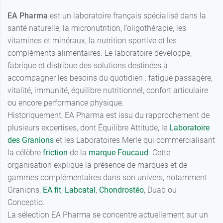
EA Pharma
est un laboratoire français spécialisé dans la
santé naturelle, la micronutrition, l’oligothérapie, les
vitamines et minéraux, la nutrition sportive et les
compléments alimentaires. Le laboratoire développe,
fabrique et distribue des solutions destinées à
accompagner les besoins du quotidien : fatigue passagère,
vitalité, immunité, équilibre nutritionnel, confort articulaire
ou encore performance physique.
Historiquement, EA Pharma est issu du rapprochement de
8,99 €
30 ampoules
plusieurs expertises, dont Équilibre Attitude, le
Laboratoire
des Granions
et les Laboratoires Merle qui commercialisant
2 x 30
15,89 €
ampoules
la célèbre
friction
de la
marque Foucaud
. Cette
organisation explique la présence de marques et de
gammes complémentaires dans son univers, notamment
Granions,
EA fit
,
Labcatal
,
Chondrostéo
, Duab ou
Conceptio.
La sélection EA Pharma se concentre actuellement sur un