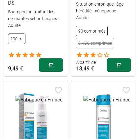
DS
Situation chronique : âge,
hérédité, ménopause -
Shampooing traitant les
Adulte
dermatites seborrhéiques -
120
12,49 €
Adulte
comprimés
90 comprimés
200 ml
360
35,99 €
3 x 90 comprimés
comprimés
360
A partir de
34,99 €
comprimés -
9,49 €
13,49 €
Après bébé