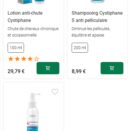
Lotion anti-chute
Shampooing Cystiphane
Cystiphane
S anti pelliculaire
Chute de cheveux chronique
Diminue les pellicules,
et occasionnelle
équilibre et apaise
100 ml
200 ml
90
13,49 €
comprimés
3 x 90
39,99 €
29,79 €
8,99 €
comprimés