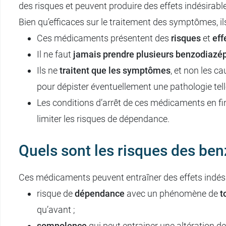
des risques et peuvent produire des effets indésirab
Bien qu’efficaces sur le traitement des symptômes, ils
Ces médicaments présentent des
risques
et
eff
Il ne faut
jamais prendre plusieurs benzodiaz
Ils ne
traitent que les symptômes
, et non les c
pour dépister éventuellement une pathologie telle
Les conditions d’arrêt de ces médicaments en fi
limiter les risques de dépendance.
Quels sont les risques des be
Ces médicaments peuvent entraîner des effets indésir
risque de
dépendance
avec un phénomène de
t
qu’avant ;
somnolence
qui peut entrainer une altération de 