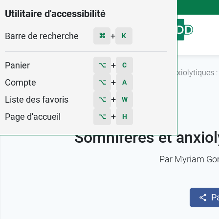
4,9
Voir les 58579 avis
Utilitaire d'accessibilité
Barre de recherche
Menu
+
⌘
K
Panier
+
⌥
C
Accueil
L'actu Pharma GDD
Somnifères et anxiolytiques 
Compte
+
⌥
A
Liste des favoris
+
⌥
W
Page d'accueil
+
⌥
H
Somnifères et anxiol
Par
Myriam Go
P