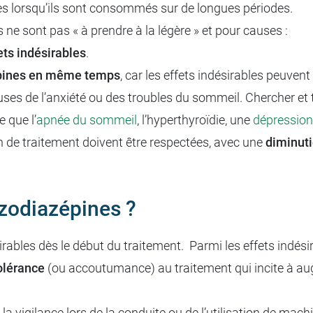
les lorsqu’ils sont consommés sur de longues périodes.
 ne sont pas « à prendre à la légère » et pour causes :
ets indésirables
.
épines en même temps
, car les effets indésirables peuvent
auses de l’anxiété ou des troubles du sommeil. Chercher et 
 que l’
apnée du sommeil
, l’hyperthyroïdie, une
dépression
n de traitement doivent être respectées, avec une
diminut
nzodiazépines ?
ables dès le début du traitement. Parmi les effets indésir
olérance
(ou accoutumance) au traitement qui incite à au
la vigilance lors de la conduite ou de l’utilisation de machi