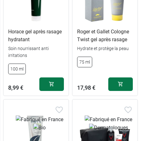
Horace gel après rasage
Roger et Gallet Cologne
hydratant
Twist gel après rasage
Soin nourrissant anti
Hydrate et protège la peau
irritations
75 ml
100 ml
8,99 €
17,98 €