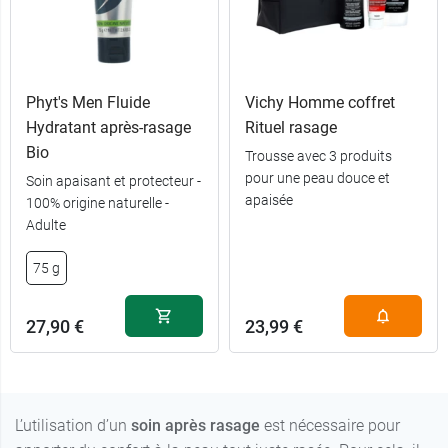
Phyt's Men Fluide
Vichy Homme coffret
Hydratant après-rasage
Rituel rasage
Bio
Trousse avec 3 produits
pour une peau douce et
Soin apaisant et protecteur -
apaisée
100% origine naturelle -
Adulte
75 g
27,90 €
23,99 €
L’utilisation d’un
soin après rasage
est nécessaire pour