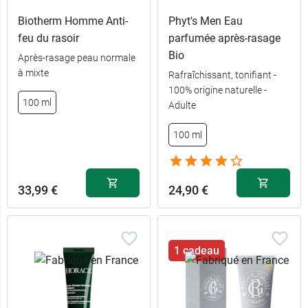
Biotherm Homme Anti-
Phyt's Men Eau
feu du rasoir
parfumée après-rasage
Bio
Après-rasage peau normale
à mixte
Rafraîchissant, tonifiant -
100% origine naturelle -
100 ml
Adulte
100 ml
33,99 €
24,90 €
1 cadeau