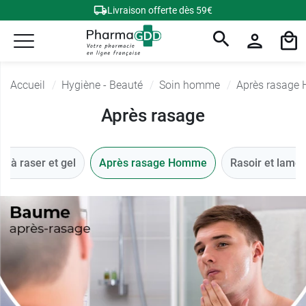
Livraison offerte dès 59€
Accueil
Hygiène - Beauté
Soin homme
Après rasage
Après rasage
 à raser et gel
Après rasage Homme
Rasoir et lame