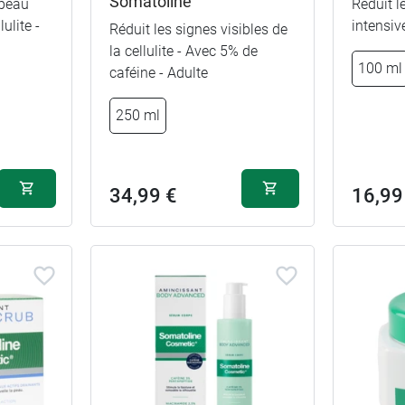
Somatoline
 peau
Réduit l
ulite -
intensiv
Réduit les signes visibles de
la cellulite - Avec 5% de
100 ml
caféine - Adulte
250 ml
34,99 €
16,99