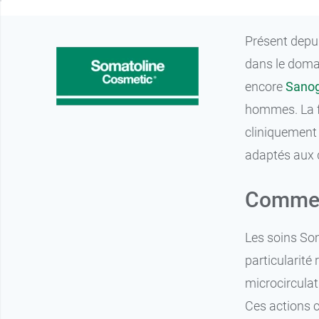
Présent depu
dans le doma
encore
Sanog
hommes. La fo
cliniquement 
adaptés aux 
Commen
Les soins Som
particularité
microcirculat
Ces actions c