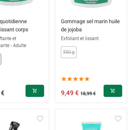
quotidienne
Gommage sel marin huile
issant corps
de jojoba
ftante et
Exfoliant et lissant
iante - Adulte
350 g
 €
9,49 €
18,99 €