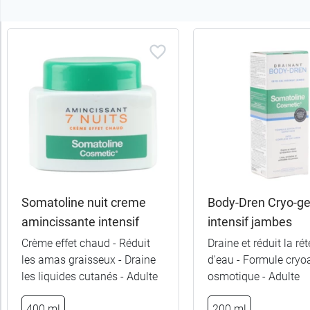
Trier
les
produits
Trier
Par défaut
trer
es
ltats
Somatoline nuit creme
Body-Dren Cryo-ge
20
amincissante intensif
intensif jambes
uits)
Crème effet chaud - Réduit
Draine et réduit la ré
les amas graisseux - Draine
d'eau - Formule cryo
Catégories
les liquides cutanés - Adulte
osmotique - Adulte
Sous-
400 ml
200 ml