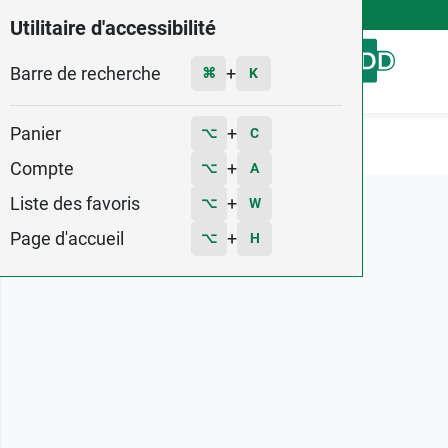
4,9
Voir les 58579 avis
Utilitaire d'accessibilité
Barre de recherche
Menu
+
⌘
K
Panier
+
⌥
C
Accueil
Marques
Somatoline Cosmetic
Compte
+
⌥
A
Liste des favoris
+
⌥
W
Page d'accueil
+
⌥
H