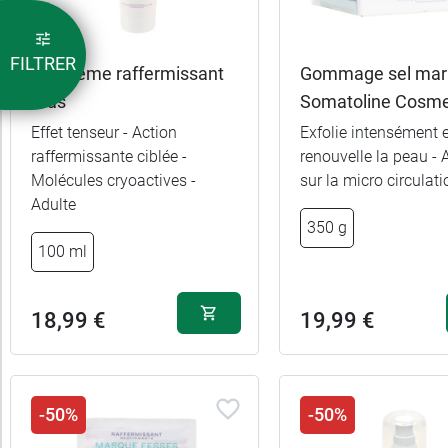
FILTRER
Gel crème raffermissant
Gommage sel mar
bras
Somatoline Cosme
Effet tenseur - Action
Exfolie intensément e
raffermissante ciblée -
renouvelle la peau - 
Molécules cryoactives -
sur la micro circulati
Adulte
350 g
100 ml
18,99 €
19,99 €
-50%
-50%