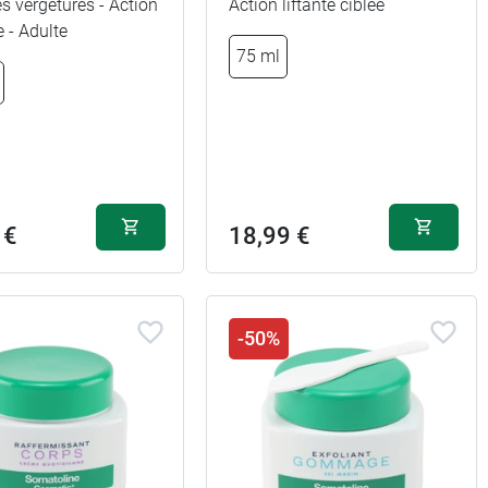
es vergetures - Action
Action liftante ciblée
e - Adulte
75 ml
 €
18,99 €
-50%