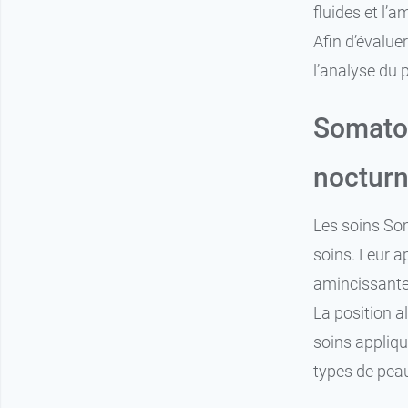
fluides et l’a
Afin d’évalue
l’analyse du 
Somatol
noctur
Les soins Som
soins. Leur a
amincissante
La position a
soins appliqu
types de pea