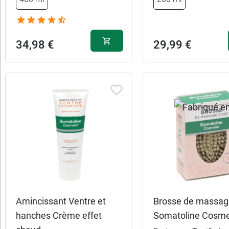
catégories
Fabriqué
34,98 €
29,99 €
en
France
Promotions
Allaitement
Caractéristiques
Femme
Amincissant Ventre et
Brosse de massag
enceinte
hanches Crème effet
Somatoline Cosme