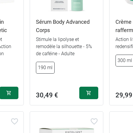
in
Sérum Body Advanced
Crème 
tic
Corps
rafferm
t
Stimule la lipolyse et
Action li
Action
remodèle la silhouette - 5%
redensif
on
de caféine - Adulte
300 ml
190 ml
30,49 €
29,99