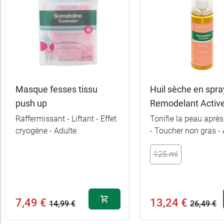
Masque fesses tissu
Huil sèche en spra
push up
Remodelant Activ
Raffermissant - Liftant - Effet
Tonifie la peau après
cryogène - Adulte
- Toucher non gras - 
125 ml
7,49 €
13,24 €
14,99 €
26,49 €