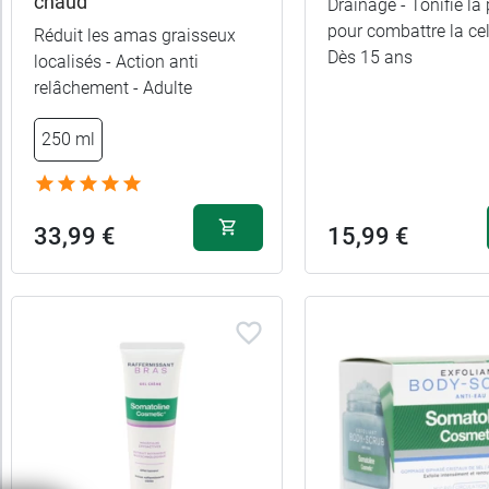
chaud
Forme
Drainage - Tonifie la
pour combattre la cell
Réduit les amas graisseux
Dès 15 ans
localisés - Action anti
relâchement - Adulte
250 ml
33,99 €
15,99 €