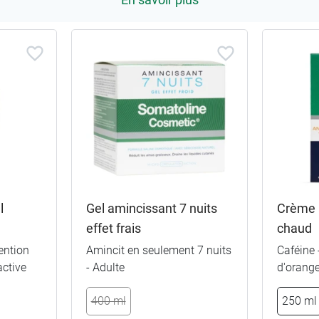
l
Gel amincissant 7 nuits
Crème a
effet frais
chaud
tention
Amincit en seulement 7 nuits
Caféine 
active
- Adulte
d'orange
400 ml
250 ml