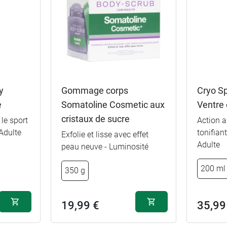
y
Gommage corps
Cryo S
e
Somatoline Cosmetic aux
Ventre
cristaux de sucre
 le sport
Action a
Adulte
tonifian
Exfolie et lisse avec effet
Adulte
peau neuve - Luminosité
200 ml
350 g
19,99 €
35,99