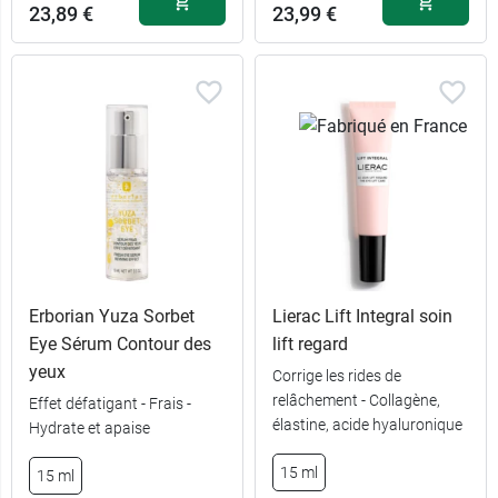
23,89 €
23,99 €
Erborian Yuza Sorbet
Lierac Lift Integral soin
Eye Sérum Contour des
lift regard
yeux
Corrige les rides de
relâchement - Collagène,
Effet défatigant - Frais -
élastine, acide hyaluronique
Hydrate et apaise
15 ml
15 ml