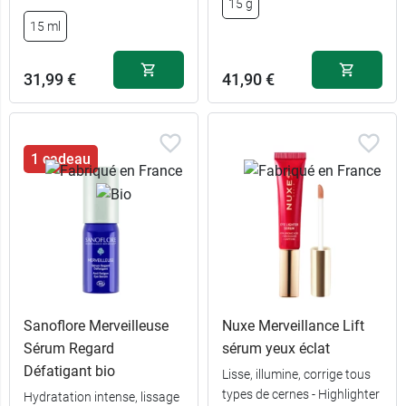
15 g
15 ml
31,99 €
41,90 €
1 cadeau
Sanoflore Merveilleuse
Nuxe Merveillance Lift
Sérum Regard
sérum yeux éclat
Défatigant bio
Lisse, illumine, corrige tous
types de cernes - Highlighter
Hydratation intense, lissage