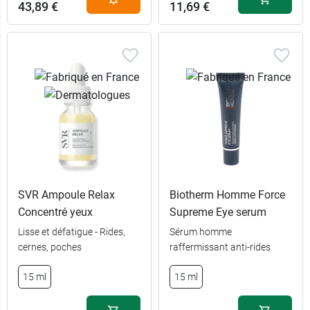
43,89 €
11,69 €
SVR Ampoule Relax
Biotherm Homme Force
Concentré yeux
Supreme Eye serum
Lisse et défatigue - Rides,
Sérum homme
cernes, poches
raffermissant anti-rides
15 ml
15 ml