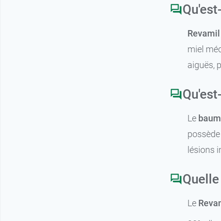
Qu'est
Revamil 
miel méd
aiguës, p
Qu'est
Le
baum
possède d
lésions 
Quelle
Le
Revam