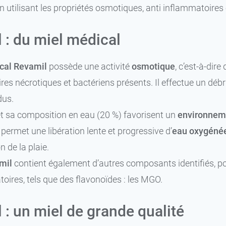
n utilisant les propriétés osmotiques, anti inflammatoires 
 : du miel médical
cal Revamil
possède une activité
osmotique
, c’est-à-dire
aires nécrotiques et bactériens présents. Il effectue un dé
dus.
et sa composition en eau (20 %) favorisent un
environnem
permet une libération lente et progressive d’
eau oxygéné
n de la plaie.
mil
contient également d’autres composants identifiés, po
oires, tels que des flavonoïdes : les MGO.
 : un miel de grande qualité
17,99 €
5 cm x 5 cm