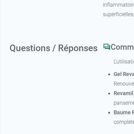
inflammatoire
superficielles
Commen
Questions / Réponses
L'utilisa
Gel Rev
Renouvel
Revamil 
pansemen
Baume R
complète