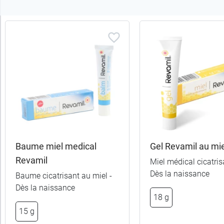
Trier
les
produits
Trier
Par défaut
trer
es
ltats
Baume miel medical
Gel Revamil au mie
(3
Revamil
Miel médical cicatris
uits)
Dès la naissance
Baume cicatrisant au miel -
Dès la naissance
Catégories
18 g
15 g
Sous-