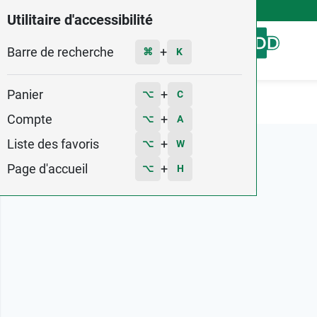
4,9
Voir les 58579 avis
Utilitaire d'accessibilité
Barre de recherche
Menu
+
⌘
K
Panier
+
⌥
C
Accueil
Marques
Revamil
Compte
+
⌥
A
Liste des favoris
+
⌥
W
Page d'accueil
+
⌥
H