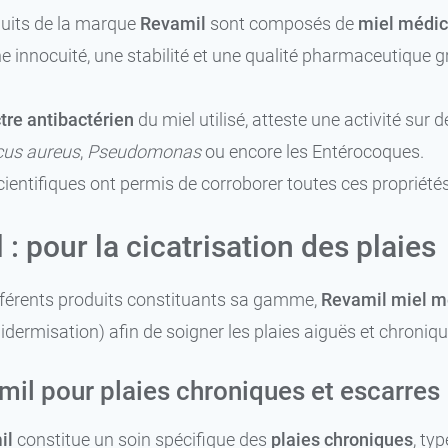
duits de la marque
Revamil
sont composés de
miel médica
24,99 €
8 cm x 8 cm
e innocuité, une stabilité et une qualité pharmaceutique g
tre antibactérien
du miel utilisé, atteste une activité su
cus aureus
,
Pseudomonas
ou encore les Entérocoques.
ientifiques ont permis de corroborer toutes ces propriétés
: pour la cicatrisation des plaies
fférents produits constituants sa gamme,
Revamil miel m
pidermisation) afin de soigner les plaies aiguës et chroniqu
mil pour plaies chroniques et escarres
il
constitue un soin spécifique des
plaies chroniques
, ty