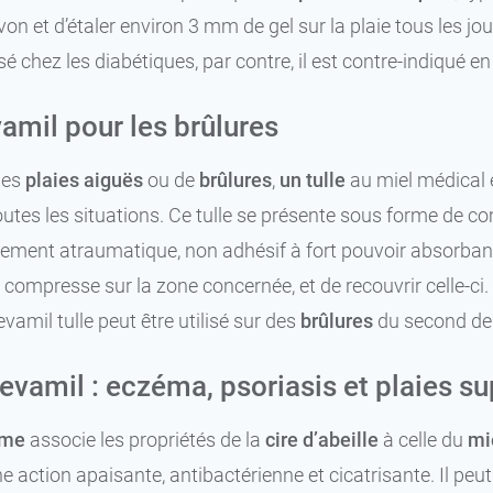
avon et d’étaler environ 3 mm de gel sur la plaie tous les jo
isé chez les diabétiques, par contre, il est contre-indiqué en 
amil pour les brûlures
des
plaies aiguës
ou de
brûlures
,
un tulle
au miel médical e
outes les situations. Ce tulle se présente sous forme de 
ement atraumatique, non adhésif à fort pouvoir absorbant. 
a compresse sur la zone concernée, et de recouvrir celle-c
evamil tulle peut être utilisé sur des
brûlures
du second deg
vamil : eczéma, psoriasis et plaies sup
ume
associe les propriétés de la
cire d’abeille
à celle du
mi
 action apaisante, antibactérienne et cicatrisante. Il peu