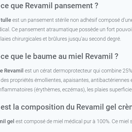
-ce que Revamil pansement ?
tulle
est un pansement stérile non adhésif composé d'un
ical. Ce pansement atraumatique possède un fort pouvoir 
laies chirurgicales et brûlures jusqu'au second degré.
-ce que le baume au miel Revamil ?
e Revamil
est un cérat dermoprotecteur qui combine 25% de
es propriétés émollientes, apaisantes, antibactériennes et c
inflammatoires (érythèmes, eczémas), les plaies superficiel
 est la composition du Revamil gel crè
il gel
est composé de miel médical pur à 100%. Ce miel sp