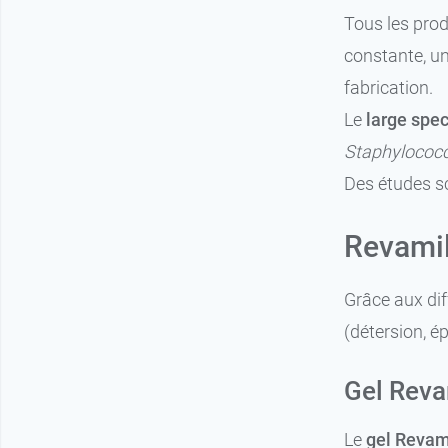
Tous les pro
constante, un
fabrication.
Le
large spec
Staphylococ
Des études sc
Revamil 
Grâce aux di
(détersion, é
Gel Reva
Le
gel Revam