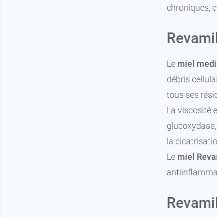
chroniques, e
Revamil
Le
miel medi
débris cellul
tous ses rési
La viscosité 
glucoxydase, 
la cicatrisatio
Le
miel Reva
antiinflammat
Revamil