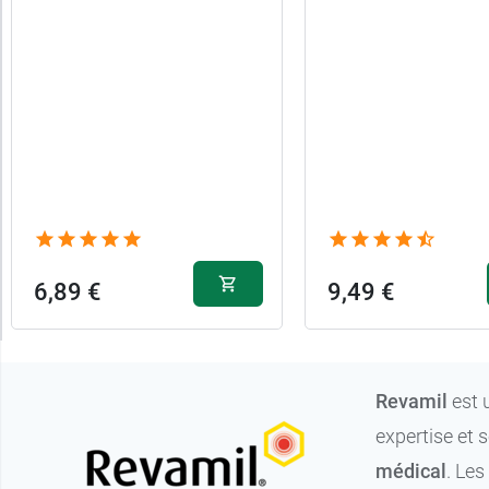
catégories
Promotions
Caractéristiques
Forme
6,89 €
9,49 €
Revamil
est 
expertise et 
médical
. Le