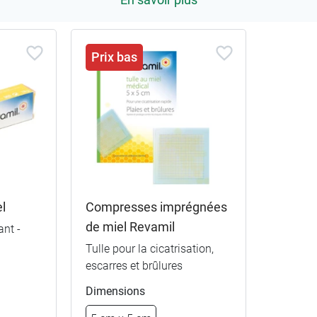
Prix bas
l
Compresses imprégnées
de miel Revamil
ant -
Tulle pour la cicatrisation,
escarres et brûlures
Dimensions