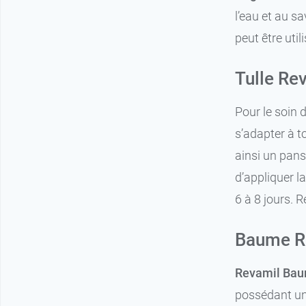
l’eau et au s
peut être util
Tulle Rev
Pour le soin 
s’adapter à t
ainsi un pans
d’appliquer l
6 à 8 jours. R
Baume Re
Revamil Ba
possédant une