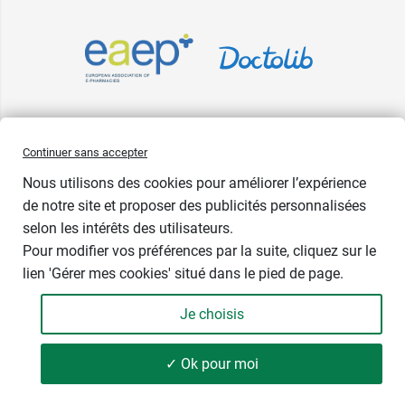
Pharma GDD adhère à la Fédération du e-commerce et de la vente à
Continuer sans accepter
distance (Fevad) et à sa charte qualité. La Fevad est membre du réseau
Nous utilisons des cookies pour améliorer l’expérience
européen Ecommerce Europe Trustmark.
de notre site et proposer des publicités personnalisées
Accessibilité
: partiellement conforme
selon les intérêts des utilisateurs.
Pour modifier vos préférences par la suite, cliquez sur le
lien 'Gérer mes cookies' situé dans le pied de page.
Je choisis
✓ Ok pour moi