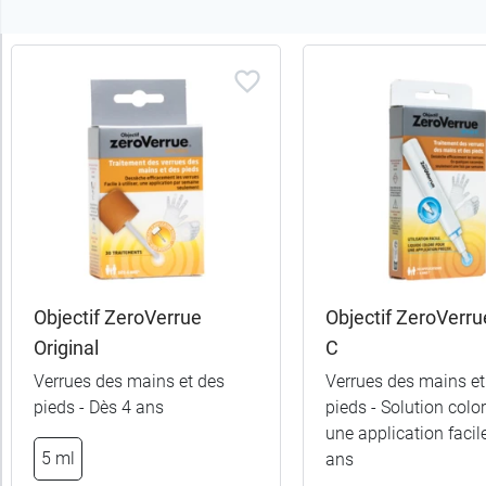
Trier
les
produits
Trier
Par défaut
trer
es
ltats
Objectif ZeroVerrue
Objectif ZeroVerru
(3
Original
C
uits)
Verrues des mains et des
Verrues des mains et
pieds - Dès 4 ans
pieds - Solution colo
Classe
une application facil
thérapeutique
5 ml
ans