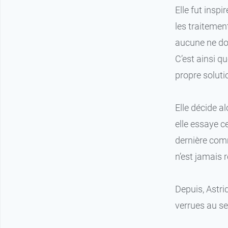
Elle fut inspi
les traitemen
aucune ne don
C’est ainsi qu
propre solutio
Elle décide al
elle essaye c
dernière comm
n’est jamais 
Depuis, Astrid
verrues au se