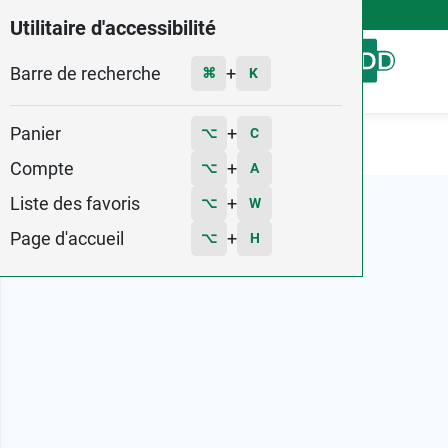
4,9
Voir les 58579 avis
Utilitaire d'accessibilité
Barre de recherche
Menu
+
⌘
K
Panier
+
⌥
C
Accueil
Marques
Objectif Zero Verrue
Compte
+
⌥
A
Liste des favoris
+
⌥
W
Page d'accueil
+
⌥
H