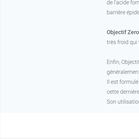
de l'acide for
barrière épid
Objectif Zero
très froid qui 
Enfin, Object
généralement 
Il est formul
cette dernièr
Son utilisati