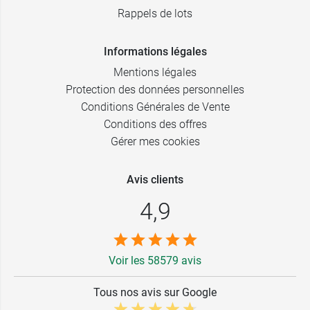
Rappels de lots
13 Lydie -
9,99 €
Blanc
Informations légales
14 Cathy -
9,99 €
Mentions légales
Rose Dragée
Protection des données personnelles
16 Julie -
9,99 €
Conditions Générales de Vente
Rose Melon
Conditions des offres
17 Francine -
Gérer mes cookies
9,99 €
Pivoine
Avis clients
19 Marie -
9,99 €
Fuchsia
4,9
20 Fleur -
9,99 €
Bougainvillier
Voir les 58579 avis
21 Lucie -
9,99 €
Lilas
Tous nos avis sur Google
22 Fanny -
9,99 €