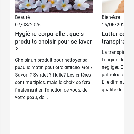
Beauté
Bien-être
07/08/2026
15/06/2026
14,49 €
200 ml
Hygiène corporelle : quels
Lutter contr
produits choisir pour se laver
transpiratio
15,89 €
400 ml
?
La transpiratio
l'origine de nu
Choisir un produit pour nettoyer sa
négliger. Elle p
peau le matin peut être difficile. Gel ?
pathologies et 
Savon ? Syndet ? Huile? Les critères
Elle diminue c
sont multiples, mais le choix se fera
qualité de vie, r
finalement en fonction de vous, de
votre peau, de...