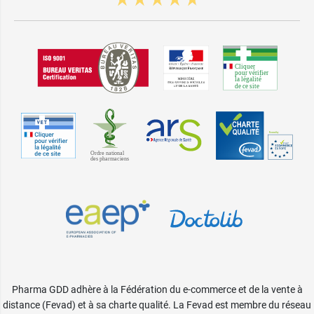
Denim
23 Colette -
9,99 €
Nude lacté
24 Marc - Mat
9,99 €
invisible
25 Florence -
9,99 €
Beige blush
26 Claudie -
9,99 €
Rose praline
27 Marie-
9,99 €
Pierre - Brique
28 Béatrix -
9,99 €
Vigne rouge
Pharma GDD adhère à la Fédération du e-commerce et de la vente à
distance (Fevad) et à sa charte qualité. La Fevad est membre du réseau