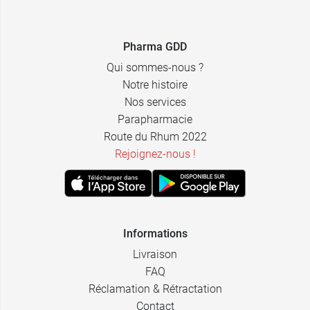
Framboise
06 Sabrina -
9,99 €
Taupe
Pharma GDD
Qui sommes-nous ?
07 Alice - Bois
9,99 €
de Rose
Notre histoire
Nos services
08 Nathalie -
9,99 €
Parapharmacie
Aubergine
Route du Rhum 2022
09 Françoise -
Rejoignez-nous !
9,99 €
Bleu marine
10 Christine -
9,99 €
Chocolat
Informations
11 Hélène -
9,99 €
Nude
Livraison
FAQ
12 Annabelle
9,99 €
- Orange
Réclamation & Rétractation
sanguine
Contact