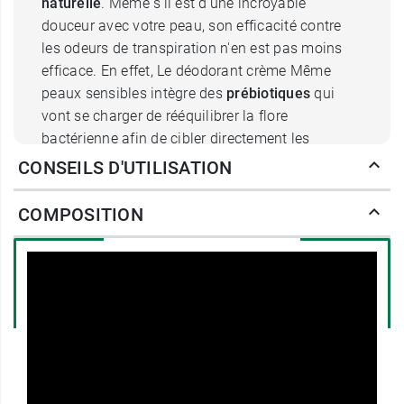
naturelle
. Même s'il est d'une incroyable
douceur avec votre peau, son efficacité contre
les odeurs de transpiration n'en est pas moins
efficace. En effet, Le déodorant crème Même
peaux sensibles intègre des
prébiotiques
qui
vont se charger de rééquilibrer la flore
bactérienne afin de cibler directement les
bactéries responsables des mauvaises odeurs.
CONSEILS D'UTILISATION
Il ne bloque pas le processus naturel de
transpiration, essentiel au fonctionnement
COMPOSITION
normal de l'organisme. De la
poudre minérale
est ajoutée dans la formule pour absorber
naturellement et tout en douceur la transpiration.
Elle procure une sensation de
fraîcheur bienvenue en toute circonstance, y
compris lors de vos activités physiques. Enfin,
un
dérivé de zinc
vient parfaire la formule afin
de neutraliser les mauvaises odeurs. Le