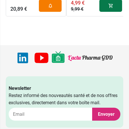
4,99 €
20,89 €
9,99 €
18 Anneliese -
4,99 €
Golden Hour
9,99 €
15 Emma -
9,99 €
Rose Bonbon
01 Fabienne -
9,99 €
Rose
02 Zazie -
9,99 €
Rouge
Newsletter
03 Caroline -
9,99 €
Restez informé des nouveautés santé et de nos offres
Cassis
exclusives, directement dans votre boîte mail.
04 Céline -
9,99 €
Corail
Envoyer
05 Annie -
9,99 €