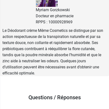
Adapté aux femmes enceintes et allaitantes
Non collant
Myriam Gorzkowski
Séchage rapide
Docteur en pharmacie
Testé dermatologiquement (sur peaux sensibles
RPPS : 10000928969
et atopiques)
Le Déodorant crème Même Cosmetics se distingue par son
action respectueuse de la transpiration naturelle et par sa
Et pensez à l'
huile lavante pour le corps Même
,
texture douce, non collante et rapidement absorbée. Ses
pour vous laver au quotidien tout en respectant
prébiotiques contribuent à rééquilibrer la flore cutanée,
la fragilité et la sensibilité de votre peau.
tandis que la poudre minérale absorbe l’humidité et que le
zinc aide à neutraliser les odeurs. Quelques jours
Conditionnement :
tube de 50 ml.
d’utilisation peuvent être nécessaires avant d’obtenir une
efficacité optimale.
Questions / Réponses