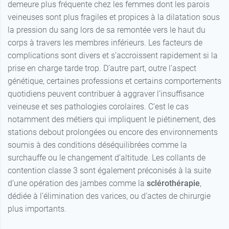
demeure plus fréquente chez les femmes dont les parois
4 - Normal -
29,99 €
veineuses sont plus fragiles et propices à la dilatation sous
Noir
la pression du sang lors de sa remontée vers le haut du
29,99 €
corps à travers les membres inférieurs. Les facteurs de
4 - Long - Noir
complications sont divers et s’accroissent rapidement si la
1 - Normal -
prise en charge tarde trop. D’autre part, outre l’aspect
29,99 €
Beige naturel
génétique, certaines professions et certains comportements
quotidiens peuvent contribuer à aggraver l’insuffisance
1 - Long -
29,99 €
veineuse et ses pathologies corolaires. C’est le cas
Beige naturel
notamment des métiers qui impliquent le piétinement, des
2 - Normal -
29,99 €
stations debout prolongées ou encore des environnements
Beige naturel
soumis à des conditions déséquilibrées comme la
surchauffe ou le changement d’altitude. Les collants de
2 - Long -
29,99 €
Beige naturel
contention classe 3 sont également préconisés à la suite
d’une opération des jambes comme la
sclérothérapie
,
3 - Normal -
29,99 €
dédiée à l’élimination des varices, ou d’actes de chirurgie
Beige naturel
plus importants.
3 - Long -
29,99 €
Beige naturel