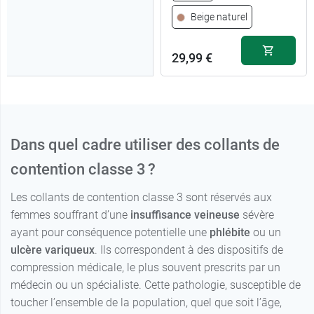
technique pour un
Beige naturel
enfilage facilité.
29,99 €
1 - Normal -
29,99 €
Noir
29,99 €
1 - Long - Noir
Dans quel cadre utiliser des collants de
contention classe 3 ?
2 - Normal -
29,99 €
Noir
Les collants de contention classe 3 sont réservés aux
femmes souffrant d’une
insuffisance veineuse
sévère
29,99 €
2 - Long - Noir
ayant pour conséquence potentielle une
phlébite
ou un
3 - Normal -
ulcère variqueux
. Ils correspondent à des dispositifs de
29,99 €
Noir
compression médicale, le plus souvent prescrits par un
médecin ou un spécialiste. Cette pathologie, susceptible de
29,99 €
3 - Long - Noir
toucher l’ensemble de la population, quel que soit l’âge,