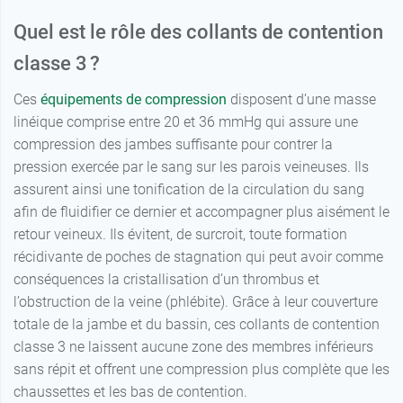
Quel est le rôle des collants de contention
4 - Normal -
29,99 €
Beige naturel
classe 3 ?
4 - Long -
29,99 €
Ces
équipements de compression
disposent d’une masse
Beige naturel
linéique comprise entre 20 et 36 mmHg qui assure une
compression des jambes suffisante pour contrer la
pression exercée par le sang sur les parois veineuses. Ils
assurent ainsi une tonification de la circulation du sang
afin de fluidifier ce dernier et accompagner plus aisément le
retour veineux. Ils évitent, de surcroit, toute formation
récidivante de poches de stagnation qui peut avoir comme
conséquences la cristallisation d’un thrombus et
l’obstruction de la veine (phlébite). Grâce à leur couverture
totale de la jambe et du bassin, ces collants de contention
classe 3 ne laissent aucune zone des membres inférieurs
sans répit et offrent une compression plus complète que les
chaussettes et les bas de contention.