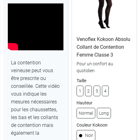
Venoflex Kokoon Absolu
Collant de Contention
Femme Classe 3
La contention
Pour un confort au
veineuse peut vous
quotidien
être prescrite ou
Taille
conseillée. Cette vidéo
1
2
3
4
vous indique les
mesures nécessaires
Hauteur
pour les chaussettes,
Normal
Long
les bas et les collants
de contention mais
Couleur Kokoon
également la
Noir