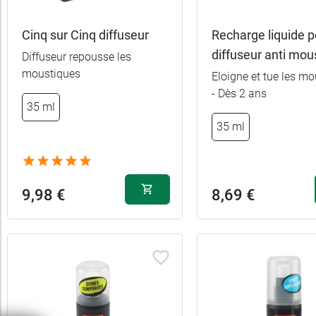
Cinq sur Cinq diffuseur
Recharge liquide p
diffuseur anti mou
Diffuseur repousse les
moustiques
Eloigne et tue les m
- Dès 2 ans
75 ml - Non
6,49 €
35 ml
parfumé
35 ml
7,99 €
75 ml - Monoï
100 ml - Non
7,99 €
parfumé
9,98 €
8,69 €
2 x 75 ml - Non
12,99 €
parfumé