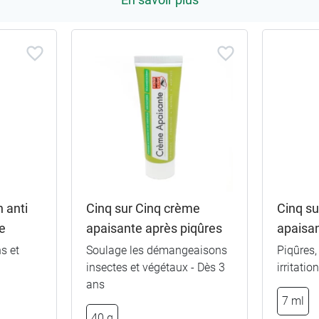
n anti
Cinq sur Cinq crème
Cinq su
e
apaisante après piqûres
apaisan
s et
Soulage les démangeaisons
Piqûres
insectes et végétaux - Dès 3
irritatio
ans
7 ml
40 g