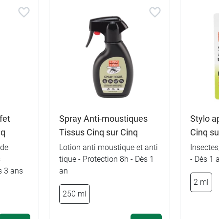
fet
Spray Anti-moustiques
Stylo a
nq
Tissus Cinq sur Cinq
Cinq su
 de
Lotion anti moustique et anti
Insecte
s
tique - Protection 8h - Dès 1
- Dès 1 
 3 ans
an
2 ml
250 ml