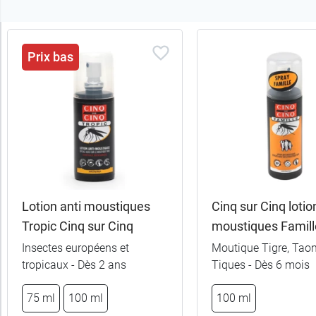
Trier
Prix bas
les
produits
Trier
Par défaut
trer
es
ltats
Lotion anti moustiques
Cinq sur Cinq lotio
30
Tropic Cinq sur Cinq
moustiques Famill
uits)
Insectes européens et
Moutique Tigre, Taon
tropicaux - Dès 2 ans
Tiques - Dès 6 mois
Sous-
catégories
75 ml
100 ml
100 ml