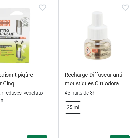
paisant piqûre
Recharge Diffuseur anti
r Cinq
moustiques Citriodora
s, méduses, végétaux
45 nuits de 8h
an
25 ml