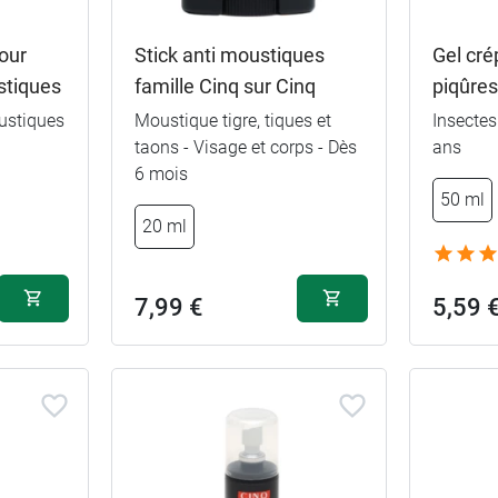
our
Stick anti moustiques
Gel cré
stiques
famille Cinq sur Cinq
piqûre
oustiques
Moustique tigre, tiques et
Insectes
taons - Visage et corps - Dès
ans
6 mois
50 ml
20 ml
7,99 €
5,59 