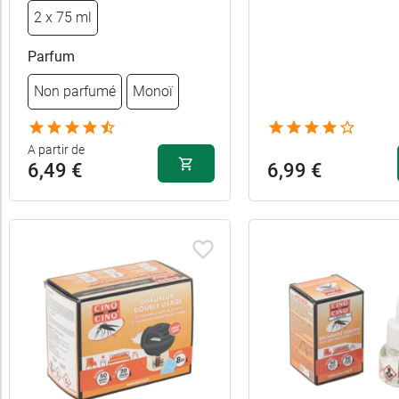
Fabriqué
2 x 75 ml
en
Parfum
France
Non parfumé
Monoï
Promotions
A partir de
6,49 €
6,99 €
Aromathérapie
Femme
enceinte
Forme
Pour
qui