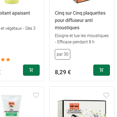
pitant apaisant
Cinq sur Cinq plaquettes
s
pour diffuseur anti
moustiques
 et végétaux - Dès 3
Eloigne et tue les moustiques
- Efficace pendant 8 h
par 30
€
8,29 €