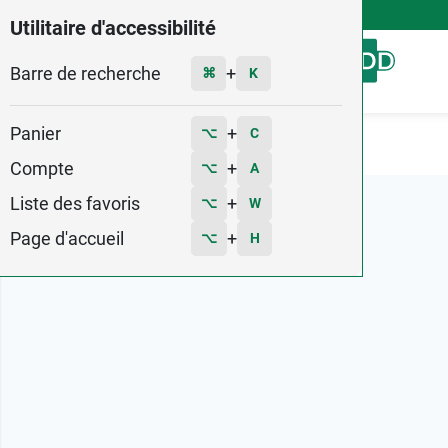
4,9
Voir les 58579 avis
Utilitaire d'accessibilité
Barre de recherche
Menu
+
⌘
K
Panier
+
⌥
C
Accueil
Marques
Cinq sur Cinq
Compte
+
⌥
A
Liste des favoris
+
⌥
W
Page d'accueil
+
⌥
H