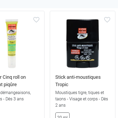
r Cinq roll on
Stick anti-moustiques
t piqûre
Tropic
, démangeaisons,
Moustiques tigre, tiques et
ns - Dès 3 ans
taons - Visage et corps - Dès
2 ans
20 ml