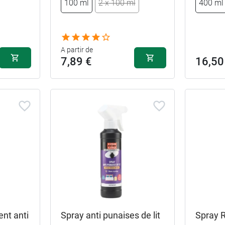
100 ml
2 x 100 ml
400 ml
A partir de
7,89 €
16,50
nt anti
Spray anti punaises de lit
Spray R