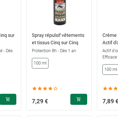
Cinq sur
Spray répulsif vêtements
Crème 
et tissus Cinq sur Cinq
Actif d
té - Dès
Protection 8h - Dès 1 an
Actif d'o
Efficace
100 ml
100 ml
7,29 €
7,89 