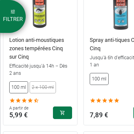
FILTRER
Lotion anti-moustiques
Spray anti-tiques 
zones tempérées Cinq
Cinq
sur Cinq
Jusqu'à 6h d'efficaci
1 an
Efficacité jusqu'à 14h – Dès
2 ans
100 ml
100 ml
2 x 100 ml
A partir de
5,99 €
7,89 €