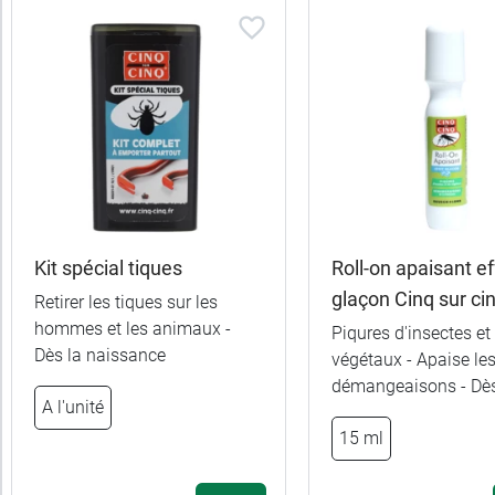
Kit spécial tiques
Roll-on apaisant ef
glaçon Cinq sur ci
Retirer les tiques sur les
hommes et les animaux -
Piqures d'insectes et
Dès la naissance
végétaux - Apaise le
démangeaisons - Dès
A l'unité
5,99 €
100 ml
15 ml
11,99 €
2 x 100 ml