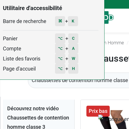
4,9
Voir les 58579 avis
Utilitaire d'accessibilité
Barre de recherche
Menu
+
⌘
K
Panier
+
⌥
C
Accueil
Contention
Chaussette de contention Homme
Compte
+
⌥
A
Chausset
Liste des favoris
+
⌥
W
Page d'accueil
+
⌥
H
Chaussettes de contention homme classe
Trier
Découvrez notre vidéo
Prix bas
les
Chaussettes de contention
produits
homme classe 3