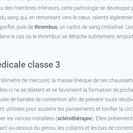
au des membres inférieurs, cette pathologie se développe
 du sang qui, en remontant vers le cœur, ralentit légèrem
gonfler, puis de
thrombus
, un caillot de sang cristallisé.
ans le cas où le thrombus se détache subitement, emport
13,99 €
S - Normal - Noir
13,99 €
M - Normal - Noir
dicale classe 3
13,99 €
L - Normal - Noir
illimètre de mercure), la masse linéique de ces chaussette
XL - Normal -
13,99 €
elles-ci ne se dilatent et ne favorisent la formation de po
Noir
uite de bandes de contention afin de prévenir toute récidive
XXL - Normal -
M - Normal -
13,99 €
 utilisées pour soutenir les pansements et tonifier la cir
Noir
 les varices installées (
sclérothérapie
). Elles présenten
L - Normal - 
13,99 €
S - Long - Noir
uant au-dessus du genou, les collants et les bas de content