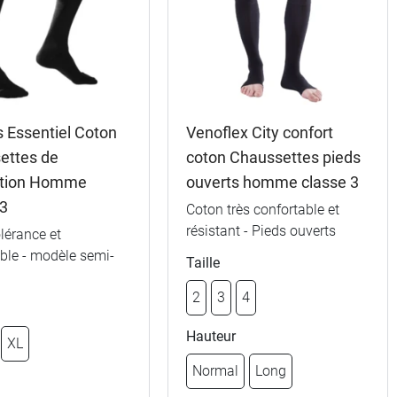
s Essentiel Coton
Venoflex City confort
ettes de
coton Chaussettes pieds
ntion Homme
ouverts homme classe 3
 3
Coton très confortable et
résistant - Pieds ouverts
lérance et
ble - modèle semi-
Taille
2
3
4
Hauteur
XL
Normal
Long