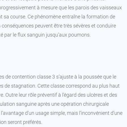
 progressivement à mesure que les parois des vaisseaux
ent sa course. Ce phénomène entraîne la formation de
 Les conséquences peuvent être très sévères et conduire
é par le flux sanguin jusqu’aux poumons.
s de contention classe 3 s’ajuste à la poussée que le
ches de stagnation. Cette classe correspond au plus haut
. Outre leur rôle préventif à l’égard des ulcères et des
21,52 €
 Noir
15,99 €
2 - Normal - Noir
culation sanguine après une opération chirurgicale
t l’avantage d’un usage simple, mais l’inconvénient d’une
21,52 €
Noir
15,99 €
3 - Normal - Noir
ion seront préférés.