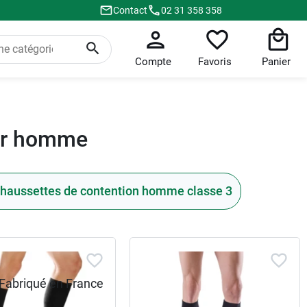
Contact
02 31 358 358
Compte
Favoris
Panier
our homme
haussettes de contention homme classe 3