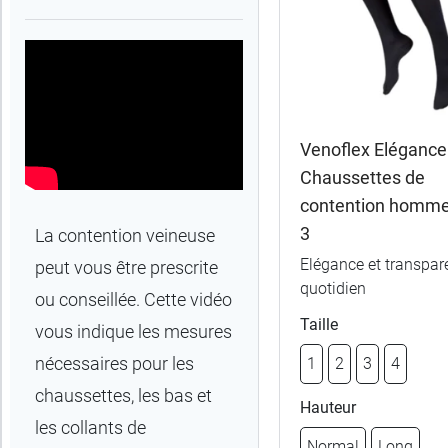
Trier
Par défaut
trer
es
ltats
Venoflex Elégance
(4
Chaussettes de
uits)
contention homme
3
La contention veineuse
Gamme
Elégance et transpar
peut vous être prescrite
quotidien
Marques
ou conseillée. Cette vidéo
Taille
vous indique les mesures
Fabriqué
nécessaires pour les
1
2
3
4
en
chaussettes, les bas et
Hauteur
France
les collants de
Normal
Long