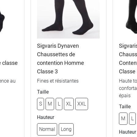
Sigvaris Dynaven
Sigvari
Chaussettes de
Chauss
 classe
contention Homme
Conte
Classe 3
Classe
ence au
Fines et résistantes
Haute to
conforta
Taille
épais
S
M
L
XL
XXL
Taille
Hauteur
M
L
Normal
Long
Hauteur