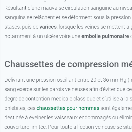
Résultant d’une mauvaise circulation sanguine au nive
sanguins se relâchent et se déforment sous la pression
stases, puis de
varices
, lorsque les veines se mettent à 
notamment à un ulcère voire une
embolie pulmonaire
d
Chaussettes de compression mé
9,99 €
1 - Normal - Noir
Délivrant une pression oscillant entre 20 et 36 mmHg (m
9,99 €
2 - Normal - Noir
sang exerce sur les parois veineuses afin d’éviter que c
degré de contention médicale classique et s’utilise à la s
9,99 €
3 - Normal - Noir
phlébites, ces
chaussettes pour hommes
sont également
9,99 €
4 - Normal - Noir
destinée à éveiner les vaisseaux endommagés ou éliminer
couverture limitée. Pour toute affection veineuse se sit
9,99 €
1 - Long - Noir