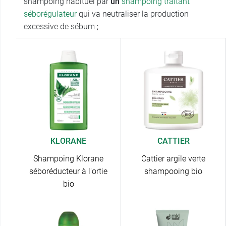
shampoing habituel par
un
shampoing traitant
séborégulateur
qui va neutraliser la production
excessive de sébum ;
KLORANE
CATTIER
Shampoing Klorane
Cattier argile verte
séboréducteur à l'ortie
shampooing bio
bio