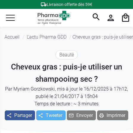
Livraison offerte dès 59€
Accueil
L'actu Pharma GDD
Cheveux gras : puis-je utilis
Beauté
Cheveux gras : puis-je utiliser un
shampooing sec ?
Par
Myriam Gorzkowski
, mis à jour le 16/12/2025 à 17h12,
publié le 21/04/2017 à 15h04
Temps de lecture : ~
3
minutes
Partager
Tweeter
Envoyer
Imprimer