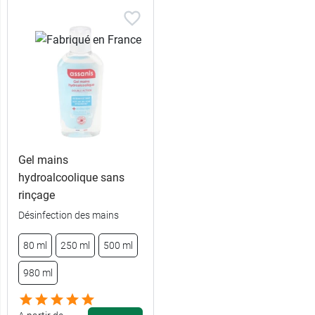
Gel mains
hydroalcoolique sans
rinçage
Désinfection des mains
80 ml
250 ml
500 ml
980 ml