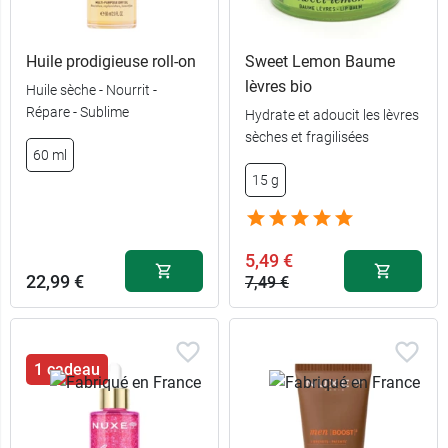
Huile prodigieuse roll-on
Sweet Lemon Baume
lèvres bio
Huile sèche - Nourrit -
Répare - Sublime
Hydrate et adoucit les lèvres
sèches et fragilisées
60 ml
13,99 €
150 ml
15 g
flacon-pompe
19,49 €
400 ml
5,49 €
22,99 €
7,49 €
1 cadeau