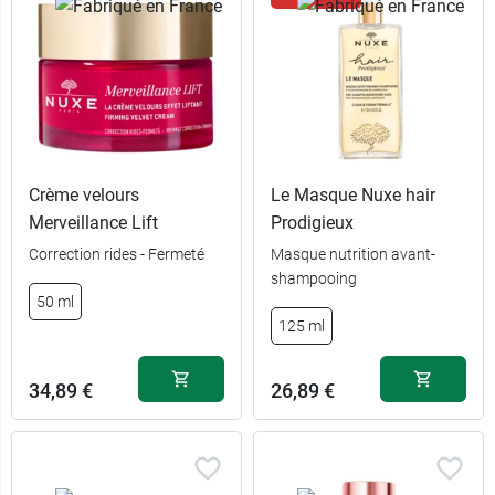
Crème velours
Le Masque Nuxe hair
Merveillance Lift
Prodigieux
Correction rides - Fermeté
Masque nutrition avant-
shampooing
50 ml
125 ml
34,89 €
26,89 €