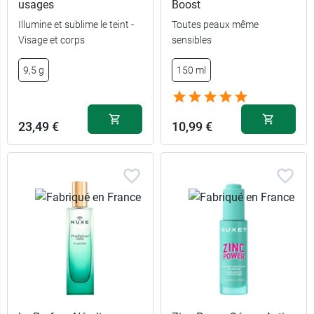
usages
Boost
Illumine et sublime le teint -
Toutes peaux même
Visage et corps
sensibles
9,5 g
150 ml
23,49 €
10,99 €