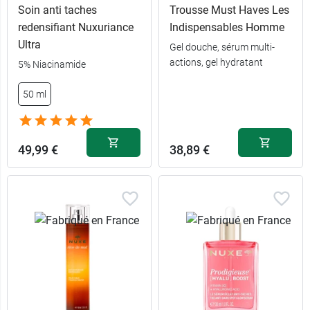
Soin anti taches
Trousse Must Haves Les
redensifiant Nuxuriance
Indispensables Homme
Ultra
Gel douche, sérum multi-
actions, gel hydratant
5% Niacinamide
56,99 €
30 ml
50 ml
73,99 €
50 ml
49,99 €
38,89 €