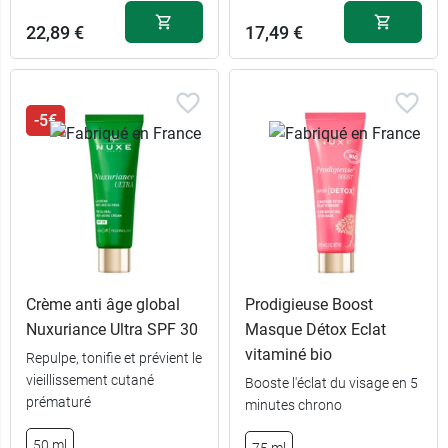
22,89 €
17,49 €
-5€
Crème anti âge global
Prodigieuse Boost
Nuxuriance Ultra SPF 30
Masque Détox Eclat
vitaminé bio
Repulpe, tonifie et prévient le
vieillissement cutané
Booste l'éclat du visage en 5
prématuré
minutes chrono
50 ml