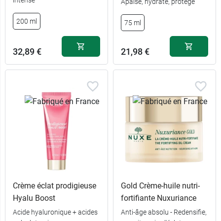
Apaise, hydrate, protège
200 ml
75 ml
32,89 €
21,98 €
Crème éclat prodigieuse
Gold Crème-huile nutri-
Hyalu Boost
fortifiante Nuxuriance
Acide hyaluronique + acides
Anti-âge absolu - Redensifie,