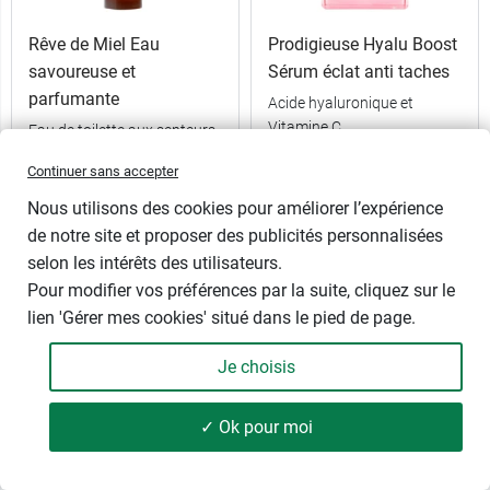
Rêve de Miel Eau
Prodigieuse Hyalu Boost
savoureuse et
Sérum éclat anti taches
parfumante
Acide hyaluronique et
Vitamine C
Eau de toilette aux senteurs
de miel et d'agrumes
Continuer sans accepter
30 ml
100 ml
Nous utilisons des cookies pour améliorer l’expérience
de notre site et proposer des publicités personnalisées
selon les intérêts des utilisateurs.
25,89 €
32,89 €
Pour modifier vos préférences par la suite, cliquez sur le
lien 'Gérer mes cookies' situé dans le pied de page.
Je choisis
✓ Ok pour moi
139 produits
FILTRER