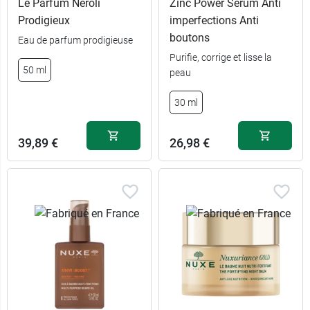
Le Parfum Néroli
Zinc Power Sérum Anti
Prodigieux
imperfections Anti
boutons
Eau de parfum prodigieuse
Purifie, corrige et lisse la
50 ml
peau
30 ml
39,89 €
26,98 €