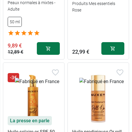
Peaux normales à mixtes -
Produits Mes essentiels
Adulte
Rose
50 ml
9,89 €
22,99 €
12,89 €
-3€
La presse en parle
Huile solaire or SPF 50
Huile prodigieuse Or roll-