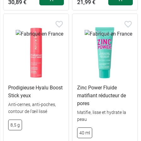
30,89 €
21,99 €
Prodigieuse Hyalu Boost
Zinc Power Fluide
Stick yeux
matifiant réducteur de
pores
Anti-cernes, anti-poches,
contour de l’œil lissé
Matifie, lisse et hydrate la
peau
8,5 g
40 ml