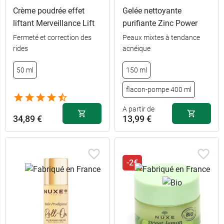
Crème poudrée effet
Gelée nettoyante
liftant Merveillance Lift
purifiante Zinc Power
Fermeté et correction des
Peaux mixtes à tendance
rides
acnéique
50 ml
150 ml
flacon-pompe 400 ml
A partir de
34,89 €
13,99 €
-2€