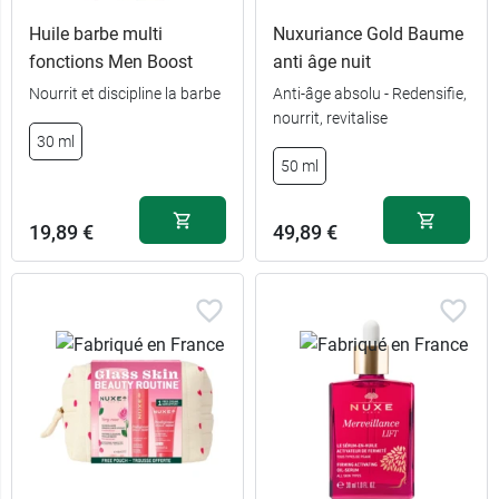
Huile barbe multi
Nuxuriance Gold Baume
fonctions Men Boost
anti âge nuit
Nourrit et discipline la barbe
Anti-âge absolu - Redensifie,
nourrit, revitalise
30 ml
50 ml
19,89 €
49,89 €