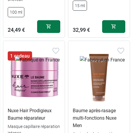
15 ml
100 ml
24,49 €
32,99 €
1 cadeau
Nuxe Hair Prodigieux
Baume après-rasage
Baume réparateur
multi-fonctions Nuxe
Men
Masque capillaire réparation
intense