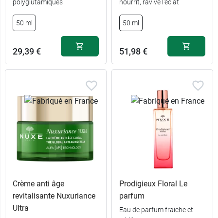
polyglutamiques
nourrit, ravive l'éclat
50 ml
50 ml
29,39 €
51,98 €
Crème anti âge
Prodigieux Floral Le
revitalisante Nuxuriance
parfum
Ultra
Eau de parfum fraiche et