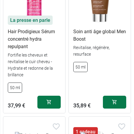
La presse en parle
Hair Prodigieux Sérum
Soin anti âge global Men
concentré hydra
Boost
repulpant
Revitalise, régénère,
resurface
Fortifie les cheveux et
revitalise le cuir cheveu -
50 ml
Hydrate et redonne de la
brillance
50 ml
37,99 €
35,89 €
1 cadeau